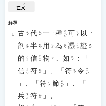
ㄈㄨ
解釋：
古
代
一
種
可
以
ㄓㄨㄥˇ
ㄍㄨˇ
ㄉㄞˋ
ㄎㄜˇ
ㄧˋ
ㄧˇ
剖
半
用
為
憑
證
ㄆㄧㄥˊ
ㄆㄡˇ
ㄅㄢˋ
ㄩㄥˋ
ㄨㄟˊ
ㄓㄥˋ
的
信
物
。
如
：「
ㄒㄧㄣˋ
˙ㄉㄜ
ㄖㄨˊ
ㄨˋ
信
符
」、「
符
令
ㄒㄧㄣˋ
ㄌㄧㄥˋ
ㄈㄨˊ
ㄈㄨˊ
」、「
符
節
」、「
ㄐㄧㄝˊ
ㄈㄨˊ
兵
符
」。
ㄅㄧㄥ
ㄈㄨˊ