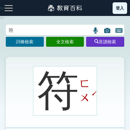
跳
登入
:::
到
主
:::
要
內
語
圖
開
容
注音索引圖示
筆畫索引圖示
部首索引表圖示
言
片
啟
詞條檢索
全文檢索
音讀檢索
搜
搜
鍵
尋
尋
盤
圖
圖
圖
示
示
示
符
ㄈ
網站導覽
ˊ
ㄨ
生字詞彙表
成語故事