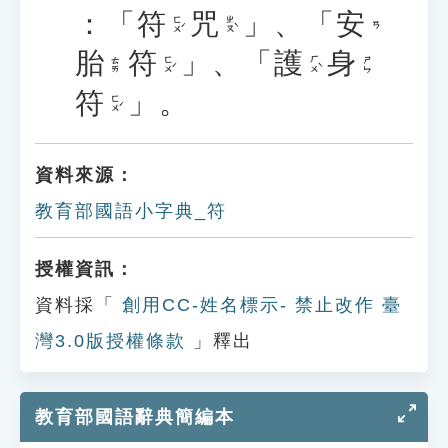
：「
符
咒
」、「
安
ㄈㄨˊ
ㄓㄡˋ
ㄢ
胎
符
」、「
護
身
ㄈㄨˊ
ㄏㄨˋ
ㄊㄞ
ㄕㄣ
符
」。
ㄈㄨˊ
資料來源：
教育部國語小字典_符
授權資訊：
資料採「
創用CC-姓名標示- 禁止改作 臺
灣3.0版授權條款
」釋出
教育部國語辭典簡編本