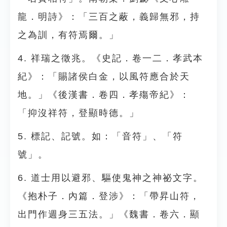
龍．明詩》：「三百之蔽，義歸無邪，持
之為訓，有符焉爾。」
4. 祥瑞之徵兆。《史記．卷一二．孝武本
紀》：「賜諸侯白金，以風符應合於天
地。」《後漢書．卷四．孝殤帝紀》：
「抑沒祥符，登顯時德。」
5. 標記、記號。如：「音符」、「符
號」。
6. 道士用以避邪、驅使鬼神之神祕文字。
《抱朴子．內篇．登涉》：「帶昇山符，
出門作週身三五法。」《魏書．卷六．顯