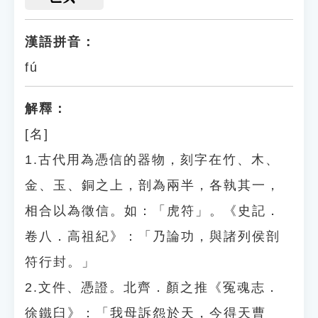
漢語拼音：
fú
解釋：
[名]
1.古代用為憑信的器物，刻字在竹、木、
金、玉、銅之上，剖為兩半，各執其一，
相合以為徵信。如：「虎符」。《史記．
卷八．高祖紀》：「乃論功，與諸列侯剖
符行封。」
2.文件、憑證。北齊．顏之推《冤魂志．
徐鐵臼》：「我母訴怨於天，今得天曹