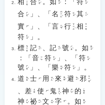
相
合
。
如
：「
符
ㄒㄧㄤ
ㄏㄜˊ
ㄖㄨˊ
ㄈㄨˊ
合
」、「
名
符
其
ㄇㄧㄥˊ
ㄏㄜˊ
ㄈㄨˊ
ㄑㄧˊ
實
」、「
言
行
相
ㄒㄧㄥˊ
ㄒㄧㄤ
ㄧㄢˊ
ㄕˊ
符
」。
ㄈㄨˊ
標
記
、
記
號
。
如
ㄅㄧㄠ
ㄐㄧˋ
ㄐㄧˋ
ㄏㄠˋ
ㄖㄨˊ
：「
音
符
」、「
符
ㄈㄨˊ
ㄈㄨˊ
ㄧㄣ
號
」、「
樂
符
」。
ㄏㄠˋ
ㄩㄝˋ
ㄈㄨˊ
道
士
用
來
避
邪
ㄒㄧㄝˊ
ㄉㄠˋ
ㄩㄥˋ
ㄌㄞˊ
ㄅㄧˋ
ㄕˋ
、
差
使
鬼
神
的
ㄍㄨㄟˇ
˙ㄉㄜ
ㄕㄣˊ
ㄔㄞ
ㄕˇ
神
祕
文
字
。
如
ㄕㄣˊ
ㄇㄧˋ
ㄨㄣˊ
ㄖㄨˊ
ㄗˋ