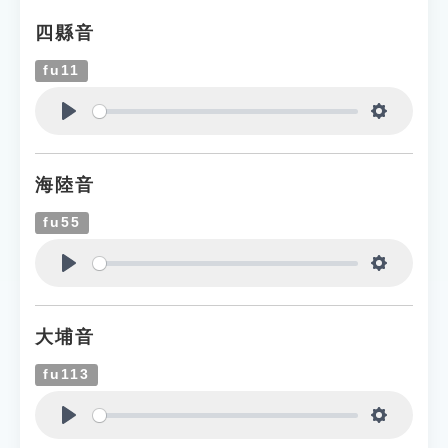
四縣音
fu11
Play
Settings
海陸音
fu55
Play
Settings
大埔音
fu113
Play
Settings