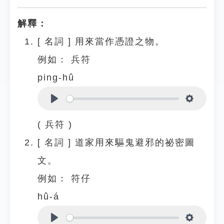
解釋：
[
名詞
]
用來當作憑證之物。
例如：
兵符
ping-hû
Play
Settings
( 兵符 )
[
名詞
]
道家用來驅鬼避邪的祕密圖
文。
例如：
符仔
hû-á