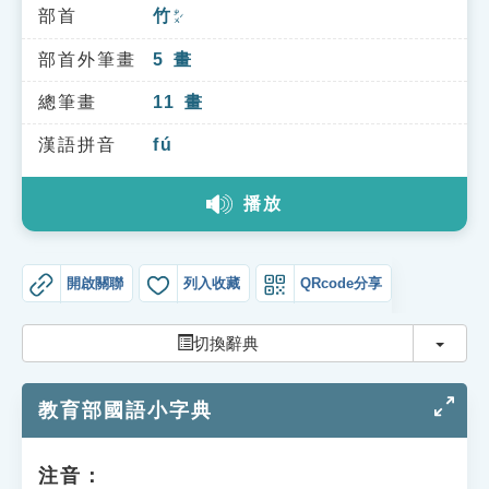
索引選單
部首
竹
ㄓㄨˊ
知識索引
部首外筆畫
5
畫
單字索引
總筆畫
11
畫
生命大百科索引
漢語拼音
fú
播放
遊戲專區
教學應用
開啟關聯
列入收藏
QRcode分享
貓頭鷹博士
切換
切換辭典
教育部國語小字典
注音：