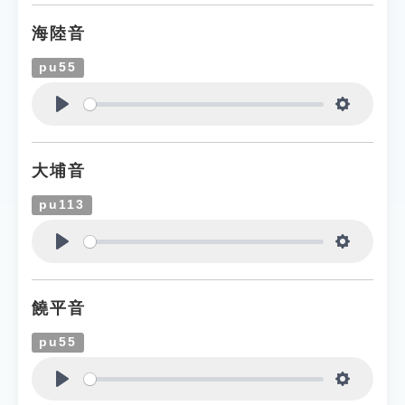
海陸音
pu55
Play
Settings
大埔音
pu113
Play
Settings
饒平音
pu55
Play
Settings