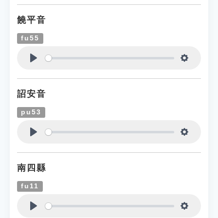
饒平音
fu55
Play
Settings
詔安音
pu53
Play
Settings
南四縣
fu11
Play
Settings