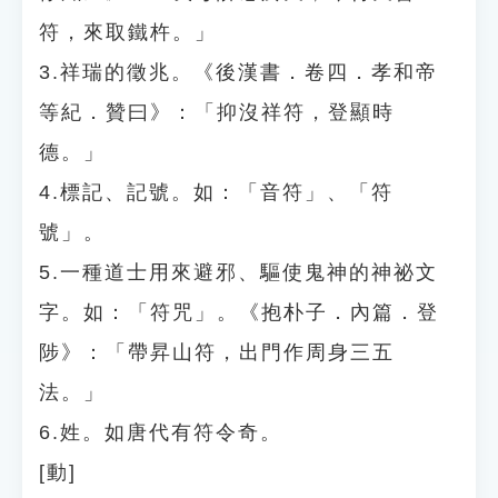
符，來取鐵杵。」
3.祥瑞的徵兆。《後漢書．卷四．孝和帝
等紀．贊曰》：「抑沒祥符，登顯時
德。」
4.標記、記號。如：「音符」、「符
號」。
5.一種道士用來避邪、驅使鬼神的神祕文
字。如：「符咒」。《抱朴子．內篇．登
陟》：「帶昇山符，出門作周身三五
法。」
6.姓。如唐代有符令奇。
[動]