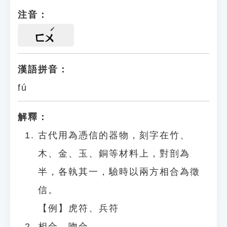
注音：
ㄈㄨ
漢語拼音：
fú
解釋：
古代用為憑信的器物，刻字在竹、
木、金、玉、銅等材料上，對剖為
半，各執其一，驗時以兩方相合為徵
信。
【例】虎符、兵符
相合、吻合。