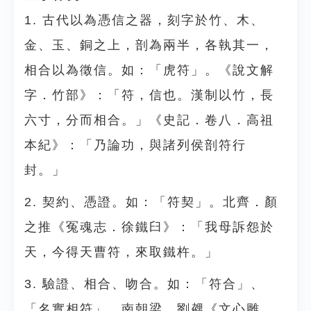
1. 古代以為憑信之器，刻字於竹、木、
金、玉、銅之上，剖為兩半，各執其一，
相合以為徵信。如：「虎符」。《說文解
字．竹部》：「符，信也。漢制以竹，長
六寸，分而相合。」《史記．卷八．高祖
本紀》：「乃論功，與諸列侯剖符行
封。」
2. 契約、憑證。如：「符契」。北齊．顏
之推《冤魂志．徐鐵臼》：「我母訴怨於
天，今得天曹符，來取鐵杵。」
3. 驗證、相合、吻合。如：「符合」、
「名實相符」。南朝梁．劉勰《文心雕