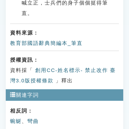
喊立正，士兵們的身子個個挺得筆
直。
資料來源：
教育部國語辭典簡編本_筆直
授權資訊：
資料採「
創用CC-姓名標示- 禁止改作 臺
灣3.0版授權條款
」釋出
關連字詞
相反詞：
蜿蜒
、
彎曲