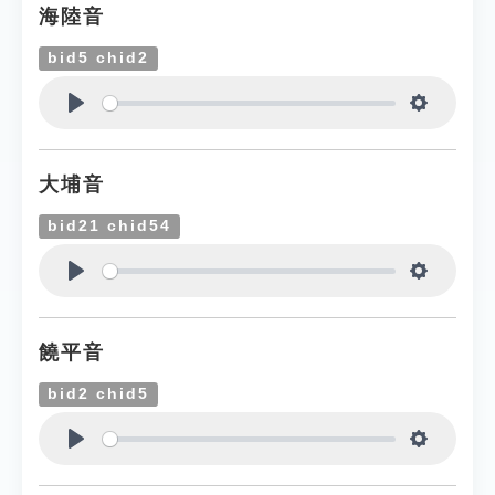
海陸音
bid5 chid2
Play
Settings
大埔音
bid21 chid54
Play
Settings
饒平音
bid2 chid5
Play
Settings