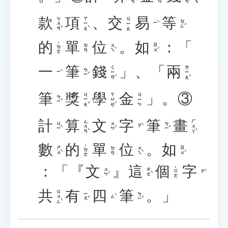
款
項
、
交
易
等
ㄎㄨㄢˇ
ㄒㄧㄤˋ
ㄐㄧㄠ
ㄉㄥˇ
ㄧˋ
的
單
位
。
如
：「
˙ㄉㄜ
ㄨㄟˋ
ㄖㄨˊ
ㄉㄢ
一
筆
錢
」、「
兩
ㄑㄧㄢˊ
ㄌㄧㄤˇ
ㄅㄧˇ
ㄧˋ
筆
獎
學
金
」。③
ㄐㄧㄤˇ
ㄒㄩㄝˊ
ㄐㄧㄣ
ㄅㄧˇ
計
算
文
字
筆
畫
ㄙㄨㄢˋ
ㄏㄨㄚˋ
ㄐㄧˋ
ㄨㄣˊ
ㄅㄧˇ
ㄗˋ
數
的
單
位
。
如
˙ㄉㄜ
ㄕㄨˋ
ㄨㄟˋ
ㄖㄨˊ
ㄉㄢ
：「
『
文
』
這
個
字
˙ㄍㄜ
ㄨㄣˊ
ㄓㄜˋ
ㄗˋ
共
有
四
筆
。」
ㄍㄨㄥˋ
ㄧㄡˇ
ㄅㄧˇ
ㄙˋ