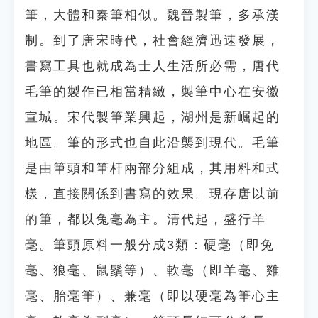
筆，大體和秦筆相似。魏晉製筆，多承漢
制。到了唐宋時代，社會經濟迅速發展，
書寫工具也就成為士人生活所必需，唐代
毛筆的製作已相當精緻，製筆中心在安徽
宣城。宋代製筆業興起，湖州是新崛起的
地區。筆的形式也自此沿襲到現代。毛筆
是由筆頭和筆杆兩部分組成，其用料和式
樣，直接關係到書寫的效果。現存唐以前
的筆，都以兔毫為主。清代起，盛行羊
毫。筆頭原料一般分成3類：硬毫（即兔
毫、狼毫、鼠鬚等）、軟毫（即羊毫、雞
毫、胎毫筆）、兼毫（即以硬毫為筆心主