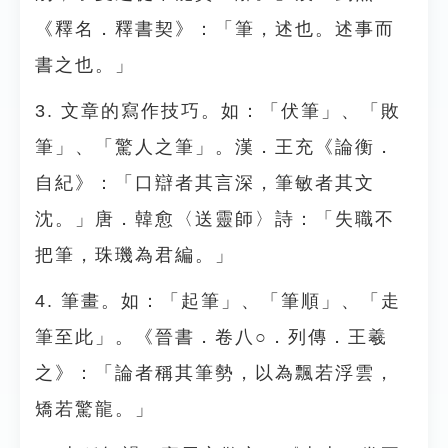
《釋名．釋書契》：「筆，述也。述事而
書之也。」
3. 文章的寫作技巧。如：「伏筆」、「敗
筆」、「驚人之筆」。漢．王充《論衡．
自紀》：「口辯者其言深，筆敏者其文
沈。」唐．韓愈〈送靈師〉詩：「失職不
把筆，珠璣為君編。」
4. 筆畫。如：「起筆」、「筆順」、「走
筆至此」。《晉書．卷八○．列傳．王羲
之》：「論者稱其筆勢，以為飄若浮雲，
矯若驚龍。」