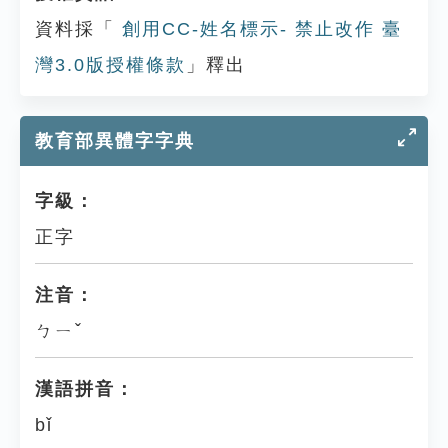
資料採「
創用CC-姓名標示- 禁止改作 臺
灣3.0版授權條款
」釋出
教育部異體字字典
字級：
正字
注音：
ㄅㄧˇ
漢語拼音：
bǐ