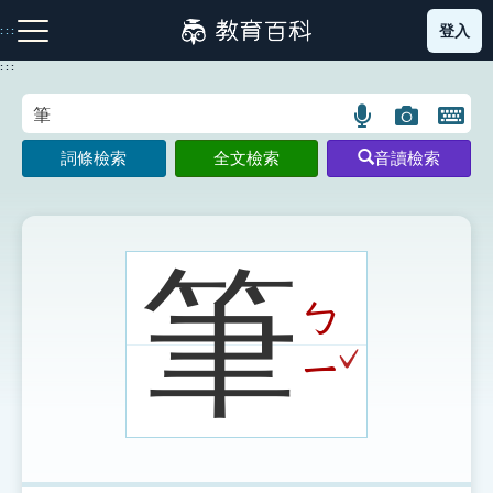
跳
登入
:::
到
主
:::
要
內
語
圖
開
容
注音索引圖示
筆畫索引圖示
部首索引表圖示
言
片
啟
詞條檢索
全文檢索
音讀檢索
搜
搜
鍵
尋
尋
盤
圖
圖
圖
示
示
示
筆
ㄅ
網站導覽
ˇ
ㄧ
生字詞彙表
成語故事