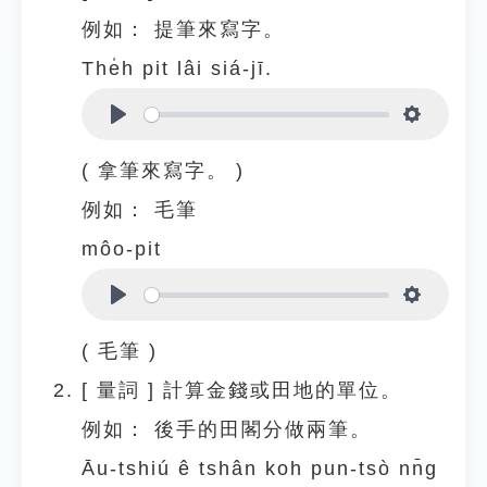
例如：
提筆來寫字。
The̍h pit lâi siá-jī.
Play
Settings
( 拿筆來寫字。 )
例如：
毛筆
môo-pit
Play
Settings
( 毛筆 )
[
量詞
]
計算金錢或田地的單位。
例如：
後手的田閣分做兩筆。
Āu-tshiú ê tshân koh pun-tsò nn̄g