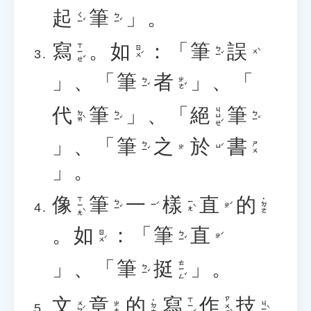
起
筆
」。
ㄑㄧˇ
ㄅㄧˇ
寫
。
如
：「
筆
誤
ㄒㄧㄝˇ
ㄖㄨˊ
ㄅㄧˇ
ㄨˋ
」、「
筆
者
」、「
ㄅㄧˇ
ㄓㄜˇ
代
筆
」、「
絕
筆
ㄐㄩㄝˊ
ㄉㄞˋ
ㄅㄧˇ
ㄅㄧˇ
」、「
筆
之
於
書
ㄅㄧˇ
ㄕㄨ
ㄩˊ
ㄓ
」。
像
筆
一
樣
直
的
ㄒㄧㄤˋ
˙ㄉㄜ
ㄅㄧˇ
ㄧㄤˋ
ㄧˊ
ㄓˊ
。
如
：「
筆
直
ㄖㄨˊ
ㄅㄧˇ
ㄓˊ
」、「
筆
挺
」。
ㄊㄧㄥˇ
ㄅㄧˇ
文
章
的
寫
作
技
ㄒㄧㄝˇ
ㄗㄨㄛˋ
˙ㄉㄜ
ㄨㄣˊ
ㄐㄧˋ
ㄓㄤ