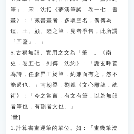
筆」。宋．沈括《夢溪筆談．卷一七．書
畫》：「藏書畫者，多取空名，偶傳為
鍾、王、顧、陸之筆，見者爭售，此所謂
『耳鑒』。」
5.古稱無韻、實用之文為「筆」。《南
史．卷五七．列傳．沈約》：「謝玄暉善
為詩，任彥昇工於筆，約兼而有之，然不
能過也。」南朝梁．劉勰《文心雕龍．總
術》：「今之常言，有文有筆，以為無韻
者筆也，有韻者文也。」
[量]
1.計算書畫運筆的單位。如：「畫幾筆潑