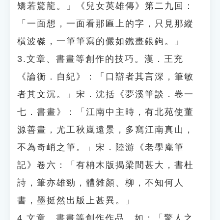
矯若驚龍。」《兒女英雄傳》第二九回：
「一面想，一面看那匾上的字，只見那縱
橫波磔，一筆筆寫的儼如鐵畫銀鉤。」
3.文章、書畫等創作的技巧。漢．王充
《論衡．自紀》：「口辯者其言深，筆敏
者其文沉。」宋．沈括《夢溪筆談．卷一
七．書畫》：「江南中主時，有北苑使董
源善畫，尤工秋嵐遠景，多寫江南真山，
不為奇峭之筆。」宋．陸游《老學庵筆
記》卷六：「有柟木版揭梁間甚大，書杜
詩，筆亦雄勁，體雜顏、柳，不知何人
書，墨挺然出版上甚異。」
4.文章、書畫等創作作品。如：「驚人之