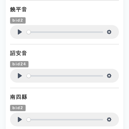
饒平音
bid2
Play
Settings
詔安音
bid24
Play
Settings
南四縣
bid2
Play
Settings