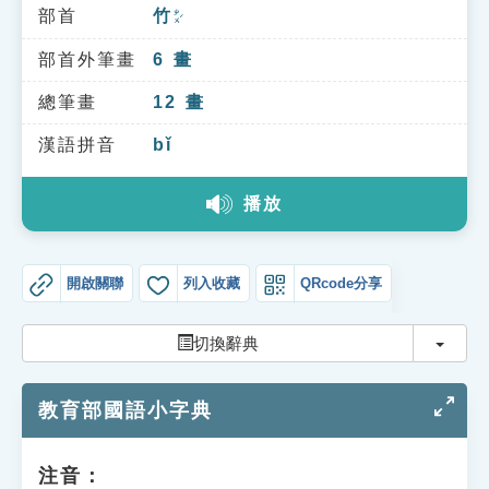
索引選單
部首
竹
ㄓㄨˊ
知識索引
部首外筆畫
6
畫
單字索引
總筆畫
12
畫
生命大百科索引
漢語拼音
bǐ
播放
遊戲專區
教學應用
開啟關聯
列入收藏
QRcode分享
貓頭鷹博士
切換
切換辭典
教育部國語小字典
注音：