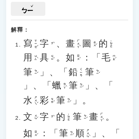
ㄅㄧ
解釋：
寫
字
、
畫
圖
的
ㄒㄧㄝˇ
ㄏㄨㄚˋ
˙ㄉㄜ
ㄊㄨˊ
ㄗˋ
用
具
。
如
：「
毛
ㄩㄥˋ
ㄐㄩˋ
ㄖㄨˊ
ㄇㄠˊ
筆
」、「
鉛
筆
ㄑㄧㄢ
ㄅㄧˇ
ㄅㄧˇ
」、「
蠟
筆
」、「
ㄌㄚˋ
ㄅㄧˇ
水
彩
筆
」。
ㄕㄨㄟˇ
ㄘㄞˇ
ㄅㄧˇ
文
字
的
筆
畫
。
ㄏㄨㄚˋ
˙ㄉㄜ
ㄨㄣˊ
ㄅㄧˇ
ㄗˋ
如
：「
筆
順
」、「
ㄕㄨㄣˋ
ㄖㄨˊ
ㄅㄧˇ