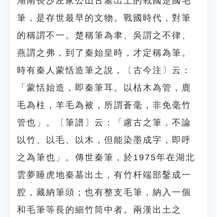
湖南長沙左家公山古墓出土的戰國楚國毛
筆，是存世最早的文物。戰國時代，對筆
的稱謂不一。楚稱筆為聿、吳謂之不律、
燕謂之弗，到了秦始皇時，才定稱為筆。
時有秦人蒙恬造筆之說，〔古今注〕云：
「蒙恬始造，即秦筆耳。以枯木為管，鹿
毛為柱，羊毛為被，所謂蒼毫，非免毫竹
管也」。〔筆譜〕云：「慮古之筆，不論
以竹、以毛、以木，但能染墨成字，即呼
之為筆也」。傳世秦筆，於1975年在湖北
雲夢睡虎地秦墓出土，有竹杆端部鑿成一
腔，藏納筆頭；也有整支毛筆，納入一個
和毛筆等長的細竹筒中者。兩漢出土之