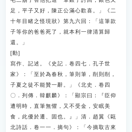
毛二鬍子替他把這一筆銀子討回，銀色又
足，平子又好，陳正公滿心歡喜。」《二
十年目睹之怪現狀》第九六回：「這筆款
子等你的爸爸死了，就本利一律清算歸
還。」
[動]
寫作、記述。《史記．卷四七．孔子世
家》：「至於為春秋，筆則筆，削則削，
子夏之徒不能贊一辭。」《北史．卷四
〇．列傳．韓麒麟》：「顯宗曰：『臣仰
遭明時，直筆無懼，又不受金，安眠美
食，此優於遷、固也。』」清．趙翼《甌
北詩話．卷一一．摘句》：「今摘取古來