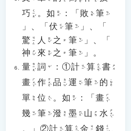
巧
。
如
：「
敗
筆
ㄑㄧㄠˇ
ㄖㄨˊ
ㄅㄞˋ
ㄅㄧˇ
」、「
伏
筆
」、「
ㄈㄨˊ
ㄅㄧˇ
驚
人
之
筆
」、「
ㄐㄧㄥ
ㄖㄣˊ
ㄅㄧˇ
ㄓ
神
來
之
筆
」。
ㄕㄣˊ
ㄌㄞˊ
ㄅㄧˇ
ㄓ
量
詞
：①
計
算
書
ㄌㄧㄤˋ
ㄙㄨㄢˋ
ㄐㄧˋ
ㄕㄨ
ㄘˊ
畫
作
品
運
筆
的
ㄏㄨㄚˋ
ㄗㄨㄛˋ
ㄆㄧㄣˇ
˙ㄉㄜ
ㄩㄣˋ
ㄅㄧˇ
單
位
。
如
：「
畫
ㄏㄨㄚˋ
ㄨㄟˋ
ㄖㄨˊ
ㄉㄢ
幾
筆
潑
墨
山
水
ㄕㄨㄟˇ
ㄐㄧˇ
ㄅㄧˇ
ㄇㄛˋ
ㄆㄛ
ㄕㄢ
。」②
計
算
金
錢
、
ㄙㄨㄢˋ
ㄑㄧㄢˊ
ㄐㄧㄣ
ㄐㄧˋ