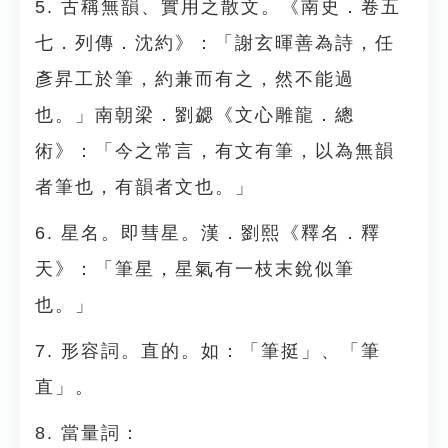
5. 古稱無韻、實用之散文。《南史．卷五
七．列傳．沈約》：「謝玄暉善為詩，任
彥昇工於筆，約兼而有之，然不能過
也。」南朝梁．劉勰《文心雕龍．總
術》：「今之常言，有文有筆，以為無韻
者筆也，有韻者文也。」
6. 星名。即彗星。漢．劉熙《釋名．釋
天》：「筆星，星氣有一枝末銳似筆
也。」
7. 形容詞。直的。如：「筆挺」、「筆
直」。
8. 當量詞：