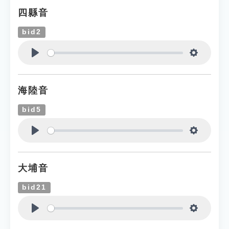
四縣音
bid2
Play
Settings
海陸音
bid5
Play
Settings
大埔音
bid21
Play
Settings