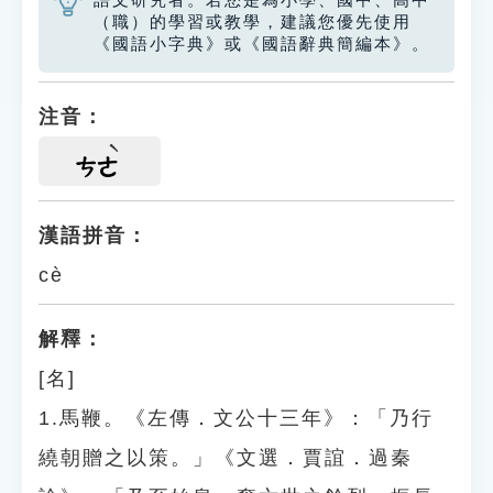
語文研究者。若您是為小學、國中、高中
（職）的學習或教學，建議您優先使用
《國語小字典》或《國語辭典簡編本》。
注音：
ㄘㄜ
漢語拼音：
cè
解釋：
[名]
1.馬鞭。《左傳．文公十三年》：「乃行
繞朝贈之以策。」《文選．賈誼．過秦