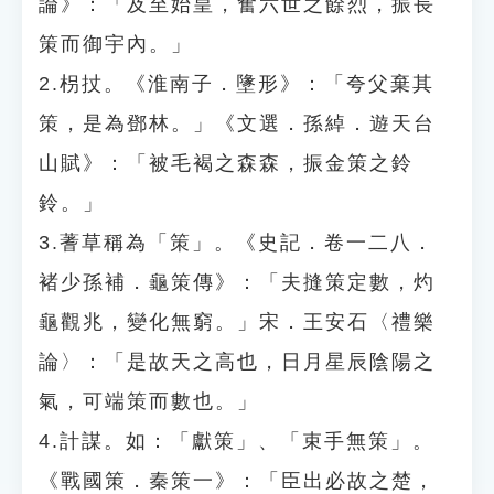
論》：「及至始皇，奮六世之餘烈，振長
策而御宇內。」
2.枴扙。《淮南子．墬形》：「夸父棄其
策，是為鄧林。」《文選．孫綽．遊天台
山賦》：「被毛褐之森森，振金策之鈴
鈴。」
3.蓍草稱為「策」。《史記．卷一二八．
褚少孫補．龜策傳》：「夫摓策定數，灼
龜觀兆，變化無窮。」宋．王安石〈禮樂
論〉：「是故天之高也，日月星辰陰陽之
氣，可端策而數也。」
4.計謀。如：「獻策」、「束手無策」。
《戰國策．秦策一》：「臣出必故之楚，