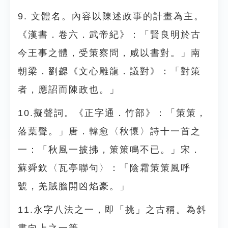
9. 文體名。內容以陳述政事的計畫為主。
《漢書．卷六．武帝紀》：「賢良明於古
今王事之體，受策察問，咸以書對。」南
朝梁．劉勰《文心雕龍．議對》：「對策
者，應詔而陳政也。」
10.擬聲詞。《正字通．竹部》：「策策，
落葉聲。」唐．韓愈〈秋懷〉詩十一首之
一：「秋風一披拂，策策鳴不已。」宋．
蘇舜欽〈瓦亭聯句〉：「陰霜策策風呼
號，羌賊膽開凶焰豪。」
11.永字八法之一，即「挑」之古稱。為斜