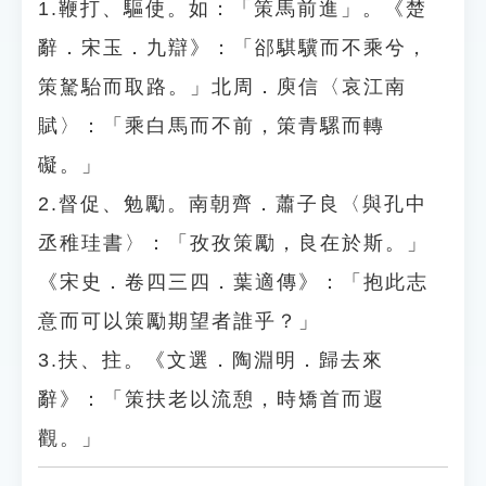
1.鞭打、驅使。如：「策馬前進」。《楚
辭．宋玉．九辯》：「郤騏驥而不乘兮，
策駑駘而取路。」北周．庾信〈哀江南
賦〉：「乘白馬而不前，策青騾而轉
礙。」
2.督促、勉勵。南朝齊．蕭子良〈與孔中
丞稚珪書〉：「孜孜策勵，良在於斯。」
《宋史．卷四三四．葉適傳》：「抱此志
意而可以策勵期望者誰乎？」
3.扶、拄。《文選．陶淵明．歸去來
辭》：「策扶老以流憩，時矯首而遐
觀。」