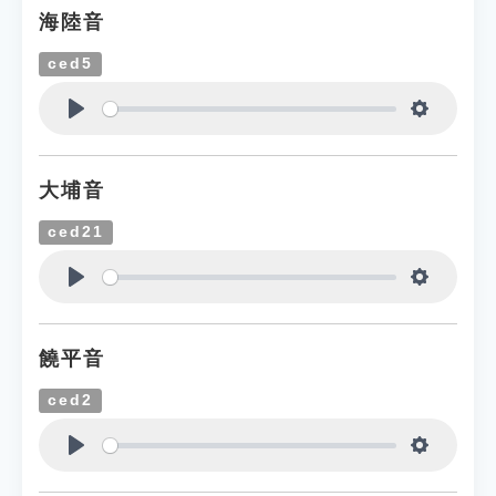
海陸音
ced5
Play
Settings
大埔音
ced21
Play
Settings
饒平音
ced2
Play
Settings