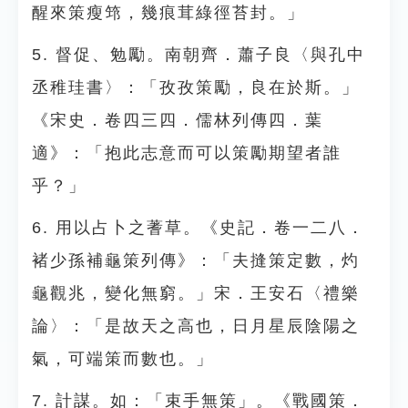
醒來策瘦筇，幾痕茸綠徑苔封。」
5. 督促、勉勵。南朝齊．蕭子良〈與孔中
丞稚珪書〉：「孜孜策勵，良在於斯。」
《宋史．卷四三四．儒林列傳四．葉
適》：「抱此志意而可以策勵期望者誰
乎？」
6. 用以占卜之蓍草。《史記．卷一二八．
褚少孫補龜策列傳》：「夫摓策定數，灼
龜觀兆，變化無窮。」宋．王安石〈禮樂
論〉：「是故天之高也，日月星辰陰陽之
氣，可端策而數也。」
7. 計謀。如：「束手無策」。《戰國策．