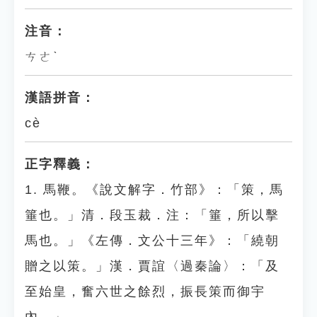
注音：
ㄘㄜˋ
漢語拼音：
cè
正字釋義：
1. 馬鞭。《說文解字．竹部》：「策，馬
箠也。」清．段玉裁．注：「箠，所以擊
馬也。」《左傳．文公十三年》：「繞朝
贈之以策。」漢．賈誼〈過秦論〉：「及
至始皇，奮六世之餘烈，振長策而御宇