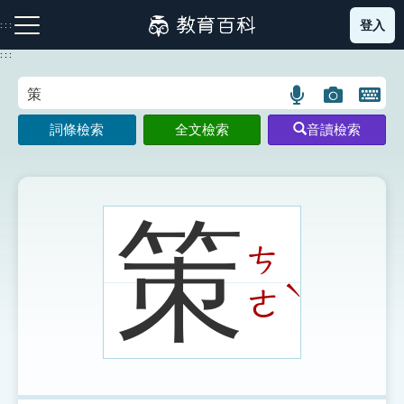
跳
登入
:::
到
主
:::
要
內
語
圖
開
容
注音索引圖示
筆畫索引圖示
部首索引表圖示
言
片
啟
詞條檢索
全文檢索
音讀檢索
搜
搜
鍵
尋
尋
盤
圖
圖
圖
示
示
示
策
ㄘ
網站導覽
ˋ
ㄜ
生字詞彙表
成語故事