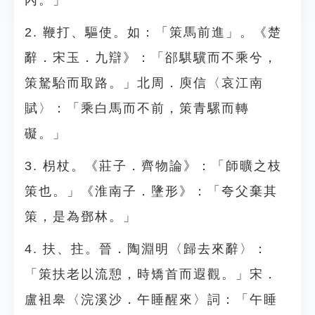
內。」
2. 鞭打、驅使。如：「策馬前進」。《楚
辭．宋玉．九辯》：「郤騏驥而不乘兮，
策駑駘而取路。」北周．庾信〈哀江南
賦〉：「乘白馬而不前，策青騾而轉
礙。」
3. 枴杖。《莊子．齊物論》：「師曠之枝
策也。」《淮南子．墬形》：「夸父棄其
策，是為鄧林。」
4. 扶、拄。晉．陶淵明〈歸去來辭〉：
「策扶老以流憩，時矯首而遐觀。」宋．
盧袓皋〈浣溪沙．午睡醒來〉詞：「午睡