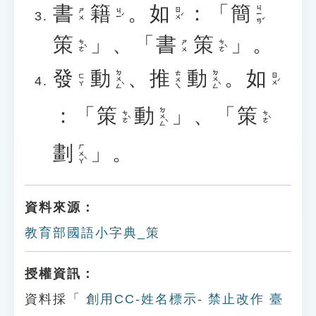
書
籍
。
如
：「
簡
ㄐㄧㄢˇ
ㄐㄧˊ
ㄖㄨˊ
ㄕㄨ
策
」、「
書
策
」。
ㄘㄜˋ
ㄘㄜˋ
ㄕㄨ
發
動
、
推
動
。
如
ㄉㄨㄥˋ
ㄉㄨㄥˋ
ㄊㄨㄟ
ㄖㄨˊ
ㄈㄚ
：「
策
動
」、「
策
ㄉㄨㄥˋ
ㄘㄜˋ
ㄘㄜˋ
劃
」。
ㄏㄨㄚˋ
資料來源：
教育部國語小字典_策
授權資訊：
資料採「
創用CC-姓名標示- 禁止改作 臺