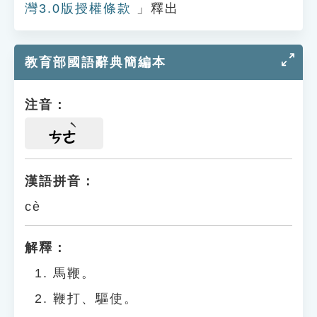
灣3.0版授權條款
」釋出
教育部國語辭典簡編本
注音：
ㄘㄜ
漢語拼音：
cè
解釋：
馬鞭。
鞭打、驅使。