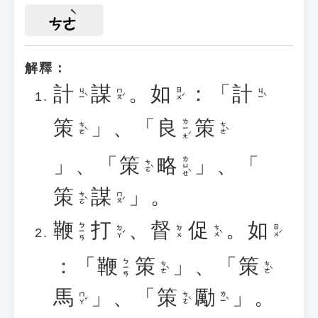
ㄘㄜ
解釋：
計
謀
。
如
：「
計
ㄐㄧˋ
ㄇㄡˊ
ㄖㄨˊ
ㄐㄧˋ
策
」、「
良
策
ㄌㄧㄤˊ
ㄘㄜˋ
ㄘㄜˋ
」、「
策
略
」、「
ㄌㄩㄝˋ
ㄘㄜˋ
策
謀
」。
ㄘㄜˋ
ㄇㄡˊ
鞭
打
、
督
促
。
如
ㄅㄧㄢ
ㄉㄚˇ
ㄘㄨˋ
ㄖㄨˊ
ㄉㄨ
：「
鞭
策
」、「
策
ㄅㄧㄢ
ㄘㄜˋ
ㄘㄜˋ
馬
」、「
策
勵
」。
ㄇㄚˇ
ㄘㄜˋ
ㄌㄧˋ