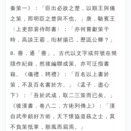
秦策一》：「臣出必故之楚，以順王與儀
之策，而明臣之楚與不也。」唐．駱賓王
〈上吏部裴侍郎書〉：「亦何嘗獻策干
時，高談王霸，衒材揚己，歷詆公卿？」
8. 冊，通「冊」。古代以文字或符號在簡
牘作紀錄，然後編聯成策。亦可泛指書
籍。《儀禮．聘禮》：「百名以上書於
策，不及百名書於方。」《孟子．盡心
下》：「吾於武成，取二三策而已矣。」
《後漢書．卷八二．方術列傳上》：「漢
自武帝頗好方術，天下懷協道蓺之士，莫
不負策抵掌，順風而屆焉。」