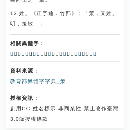
書向上之一筆。
12.姓。《正字通．竹部》：「策，又姓。
明，策敏。」
相關異體字：
𥮫
、
𠞁
、
𠞦
、
𢄆
、
筞
、
𥮮
、
箣
、
𥳯
、
筴
、
䇲
、
萗
、
𠷽
資料來源：
教育部異體字字典_策
授權資訊：
創用CC-姓名標示-非商業性-禁止改作臺灣
3.0版授權條款