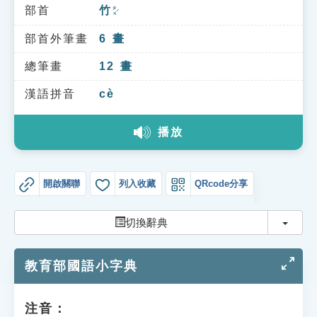
索引選單
部首
竹
ㄓㄨˊ
知識索引
部首外筆畫
6
畫
單字索引
總筆畫
12
畫
生命大百科索引
漢語拼音
cè
播放
遊戲專區
教學應用
開啟關聯
列入收藏
QRcode分享
貓頭鷹博士
切換
切換辭典
教育部國語小字典
注音：