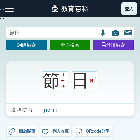
跳
登入
:::
到
主
:::
要
內
語
圖
開
容
注音索引圖示
筆畫索引圖示
部首索引表圖示
言
片
啟
詞條檢索
全文檢索
音讀檢索
搜
搜
鍵
尋
尋
盤
圖
圖
圖
示
示
示
節
日
ㄐ
ˋ
ㄧ
ㄖ
ˊ
ㄝ
網站導覽
漢語拼音
jié rì
生字詞彙表
成語故事
開啟關聯
列入收藏
QRcode分享