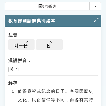
索引選單
切換
切換辭典
知識索引
教育部國語辭典簡編本
單字索引
生命大百科索引
注音：
遊戲專區
ㄐㄧㄝ
ㄖ
教學應用
漢語拼音：
jié rì
貓頭鷹博士
解釋：
值得慶祝或紀念的日子。各國因歷史
文化、民俗信仰等不同，而各有其特