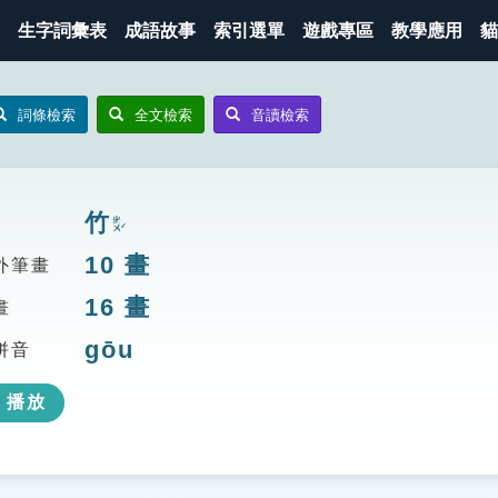
生字詞彙表
成語故事
索引選單
遊戲專區
教學應用
貓
詞條檢索
全文檢索
音讀檢索
竹
ㄓㄨˊ
10
畫
外筆畫
16
畫
畫
gōu
拼音
播放