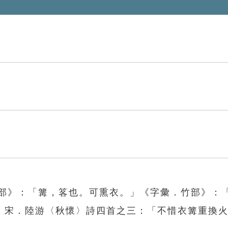
竹部》：「篝，笿也。可熏衣。」《字彙．竹部》：
」宋．陸游〈秋懷〉詩四首之三：「不惜衣篝重換