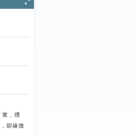
「篝，燻
火，卻緣微