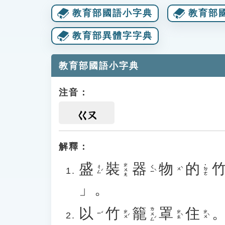
教育部國語小字典
教育部
教育部異體字字典
教育部國語小字典
注音：
ㄍㄡ
解釋：
盛
裝
器
物
的
ㄓㄨㄤ
˙ㄉㄜ
ㄔㄥˊ
ㄑㄧˋ
ㄨˋ
」。
以
竹
籠
罩
住
ㄌㄨㄥˊ
ㄓㄨˊ
ㄓㄠˋ
ㄓㄨˋ
ㄧˇ