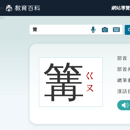
跳
網站導覽
:::
到
主
:::
要
內
語
圖
開
容
言
片
啟
搜
搜
鍵
尋
尋
盤
圖
圖
圖
部首
篝
示
示
示
部首
ㄍ
總筆
ㄡ
漢語