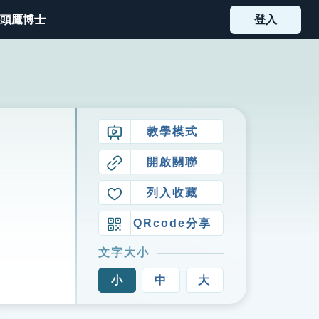
頭鷹博士
登入
教學模式
開啟關聯
列入收藏
QRcode分享
文字大小
小
中
大