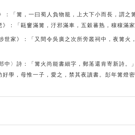
韻》：「篝，一曰蜀人負物籠，上大下小而長，謂之
髡》：「甌窶滿篝，汙邪滿車，五穀蕃熟，穰穰滿
陳涉世家》：「又間令吳廣之次所旁叢祠中，夜篝火
先郎中〉詩：「篝火尚能書細字，郵筩還肯寄新詩。
幼好學，母惟一子，愛之，禁其夜讀書。彭年篝燈