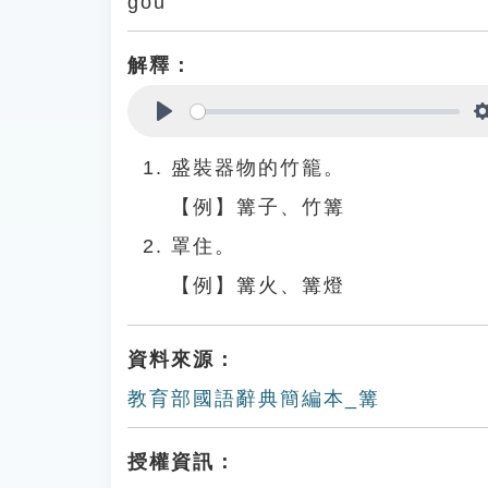
gōu
解釋：
Play
盛裝器物的竹籠。
【例】篝子、竹篝
罩住。
【例】篝火、篝燈
資料來源：
教育部國語辭典簡編本_篝
授權資訊：