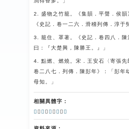
潤得香多。」
2. 盛物之竹籠。《集韻．平聲．侯
《史記．卷一二六．滑稽列傳．淳于
3. 籠住、罩著。《史記．卷四八．
曰：『大楚興，陳勝王。』」
4. 點燃、燃燒。宋．王安石〈寄張
卷二八七．列傳．陳彭年》：「彭年
母知。」
相關異體字：
𥯿
、
𥱏
、
𥲙
、
𥵡
、
簼
資料來源：