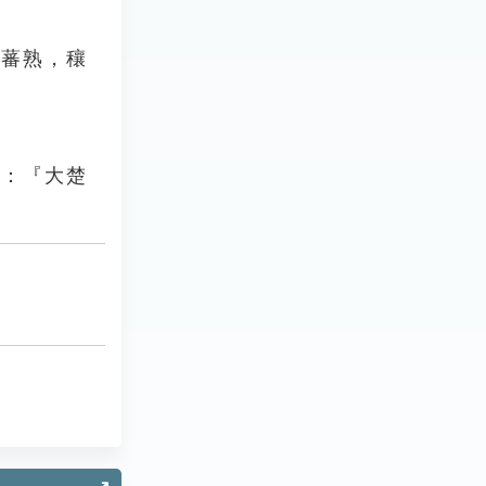
穀蕃熟，穰
曰：『大楚