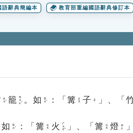
國語辭典簡編本
教育部重編國語辭典修訂本
竹
籠
。
如
：「
篝
子
」、「
ㄌㄨㄥˊ
ㄓㄨˊ
ㄖㄨˊ
ㄍㄡ
˙ㄗ
。
如
：「
篝
火
」、「
篝
燈
ㄏㄨㄛˇ
ㄖㄨˊ
ㄍㄡ
ㄍㄡ
ㄉㄥ