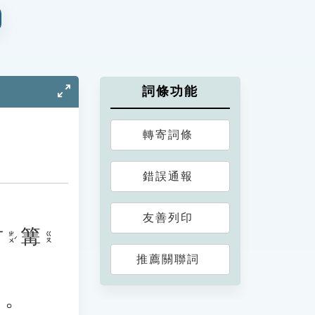
詞條功能
轉寄詞條
錯誤通報
友善列印
竹
篝
ㄓㄨˊ
ㄍㄡ
推薦關聯詞
」。