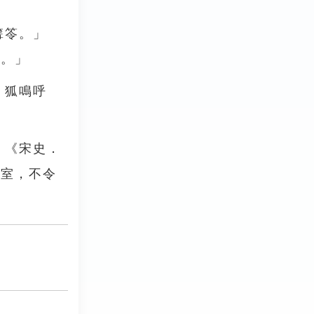
篝笭。」
家。」
，狐鳴呼
」《宋史．
密室，不令