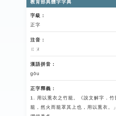
教育部異體字字典
字級：
正字
注音：
ㄍㄡ
漢語拼音：
gōu
正字釋義：
1. 用以熏衣之竹籠。《說文解字．
籠，然火而籠罩其上也，用以熏衣。