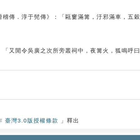
滑稽傳．淳于髡傳》：「甌窶滿篝，汙邪滿車，五
：「又閒令吳廣之次所旁叢祠中，夜篝火，狐鳴呼
作 臺灣3.0版授權條款
」釋出