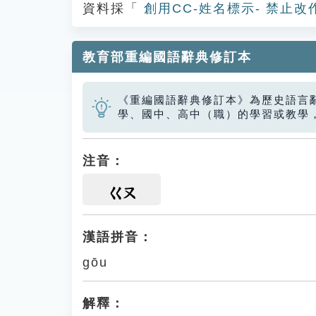
資料採「
創用CC-姓名標示- 禁止改
教育部重編國語辭典修訂本
《重編國語辭典修訂本》為歷史語言
學、國中、高中（職）的學習或教學
注音：
ㄍㄡ
漢語拼音：
gōu
解釋：