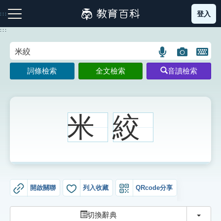
跳
登入
:::
到
主
:::
要
內
語
圖
開
容
注音索引圖示
筆畫索引圖示
部首索引表圖示
言
片
啟
詞條檢索
全文檢索
音讀檢索
搜
搜
鍵
尋
尋
盤
圖
圖
圖
示
示
示
米
絞
網站導覽
生字詞彙表
開啟關聯
列入收藏
QRcode分享
成語故事
切換
切換辭典