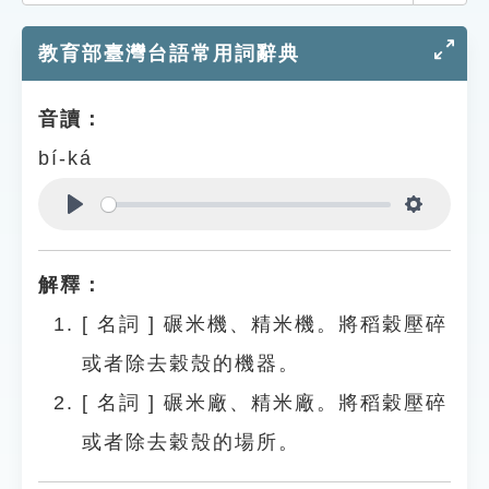
索引選單
教育部臺灣台語常用詞辭典
知識索引
單字索引
音讀：
生命大百科索引
bí-ká
遊戲專區
Play
Settings
教學應用
解釋：
貓頭鷹博士
[
名詞
]
碾米機、精米機。將稻穀壓碎
或者除去穀殼的機器。
[
名詞
]
碾米廠、精米廠。將稻穀壓碎
或者除去穀殼的場所。