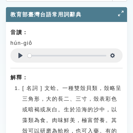
索引選單
教育部臺灣台語常用詞辭典
知識索引
單字索引
音讀：
生命大百科索引
hún-giô
遊戲專區
Play
Settings
教學應用
解釋：
貓頭鷹博士
[
名詞
]
文蛤。一種雙殼貝類，殼略呈
三角形，大的長二、三寸，殼表彩色
或暗褐或灰白。生於沿海的沙中，以
藻類為食。肉味鮮美，極富營養。其
殼可以研磨為蛤粉，也可入藥。有的