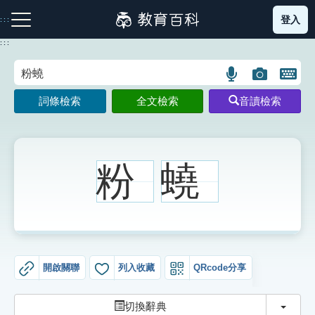
跳
登入
:::
到
主
:::
要
內
語
圖
開
容
注音索引圖示
筆畫索引圖示
部首索引表圖示
言
片
啟
詞條檢索
全文檢索
音讀檢索
搜
搜
鍵
尋
尋
盤
圖
圖
圖
示
示
示
粉
蟯
網站導覽
生字詞彙表
開啟關聯
列入收藏
QRcode分享
成語故事
切換
切換辭典