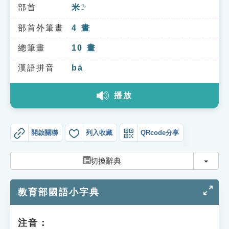
索引選單
部首
米
ㄇㄧˇ
知識索引
部首外筆畫
4
畫
單字索引
總筆畫
10
畫
生命大百科索引
漢語拼音
bā
播放
遊戲專區
教學應用
開啟關聯
列入收藏
QRcode分享
貓頭鷹博士
切換
切換辭典
教育部國語小字典
注音：