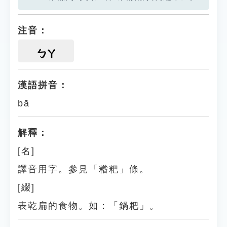
注音：
ㄅㄚ
漢語拼音：
bā
解釋：
[名]
譯音用字。參見「糌粑」條。
[綴]
表乾扁的食物。如：「鍋粑」。