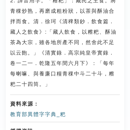
2. 譯音用字。「糌粑」：藏民之主食。將
青稞炒熟，再磨成粗粉狀，以茶與酥油合
拌而食。清．徐珂《清稗類鈔．飲食篇．
藏人之飲食》:「藏人飲食，以糌粑、酥油
茶為大宗，雖各地所產不同，然舍此不足
以云飽。」《清實錄．高宗純皇帝實錄．
卷一二一．乾隆五年閏六月下》：「每年
每喇嘛、與養廉口糧青稞中斗二十斗，糌
粑二十四筒。」
資料來源：
教育部異體字字典_粑