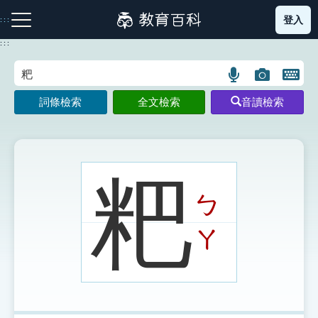
跳
登入
:::
到
主
:::
要
內
語
圖
開
容
注音索引圖示
筆畫索引圖示
部首索引表圖示
言
片
啟
詞條檢索
全文檢索
音讀檢索
搜
搜
鍵
尋
尋
盤
圖
圖
圖
示
示
示
粑
ㄅ
網站導覽
ㄚ
生字詞彙表
成語故事