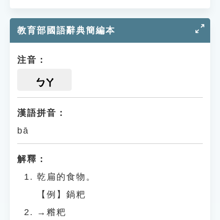
教育部國語辭典簡編本
注音：
ㄅㄚ
漢語拼音：
bā
解釋：
乾扁的食物。
【例】鍋粑
→糌粑