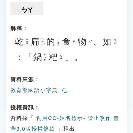
ㄅㄚ
解釋：
乾
扁
的
食
物
。
如
ㄅㄧㄢˇ
˙ㄉㄜ
ㄖㄨˊ
ㄍㄢ
ㄕˊ
ㄨˋ
：「
鍋
粑
」。
ㄍㄨㄛ
ㄅㄚ
資料來源：
教育部國語小字典_粑
授權資訊：
資料採「
創用CC-姓名標示- 禁止改作 臺
灣3.0版授權條款
」釋出