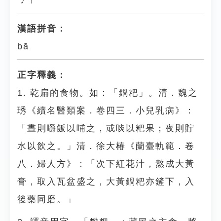
ㄅㄚ
漢語拼音：
bā
正字釋義：
1. 乾扁的食物。如：「鍋粑」。清．魏之
琇《續名醫類案．卷四三．小兒乳病》：
「晝則嚼飯以哺之，或啖以粑果；夜則貯
水以飲之。」清．徐大椿《蘭臺軌範．卷
八．婦人方》：「次下紅花汁，熬成大黃
膏，取入瓦盆盛之，大黃鍋粑亦鏟下，入
後藥同磨。」