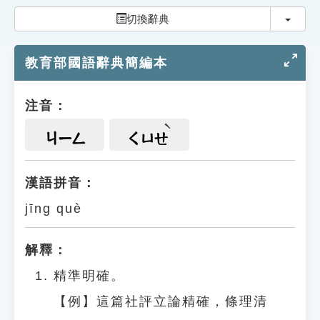
索引選單
切換
切換辭典
知識索引
教育部國語辭典簡編本
單字索引
生命大百科索引
注音：
遊戲專區
ㄐㄧㄥ
ㄑㄩㄝ
教學應用
漢語拼音：
jīng què
貓頭鷹博士
解釋：
精準明確。
【例】這篇社評立論精確，條理清