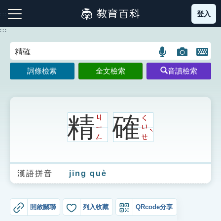
跳
登入
:::
到
主
:::
要
內
語
圖
開
容
注音索引圖示
筆畫索引圖示
部首索引表圖示
言
片
啟
詞條檢索
全文檢索
音讀檢索
搜
搜
鍵
尋
尋
盤
圖
圖
圖
示
示
示
精
確
ㄐ
ㄑ
ㄧ
ㄩ
ˋ
ㄥ
ㄝ
網站導覽
漢語拼音
jīng què
生字詞彙表
成語故事
開啟關聯
列入收藏
QRcode分享