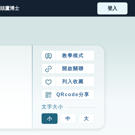
頭鷹博士
登入
教學模式
開啟關聯
列入收藏
QRcode分享
文字大小
小
中
大