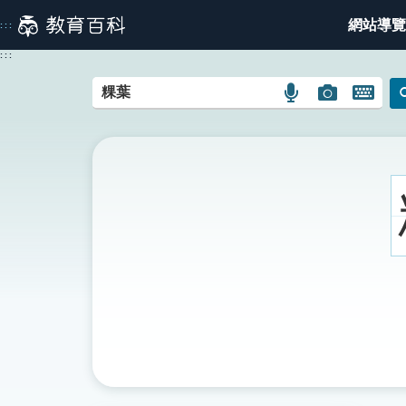
跳
網站導覽
:::
到
主
:::
要
內
語
圖
開
容
言
片
啟
搜
搜
鍵
尋
尋
盤
圖
圖
圖
示
示
示