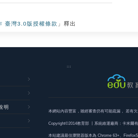
作 臺灣3.0版授權條款
」釋出
:::
說明
本網站內容豐富，雖經審查仍有可能疏漏，
若有欠
Copyright©2014教育部
丨系統維運廠商：卡米爾
本站建議最佳瀏覽器版本為
Chrome 63+、Firefox