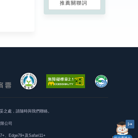
推薦關聯詞
妥之處，請隨時與我們聯絡。
有限公司
57+、Edge79+及Safari11+
貓頭鷹博士