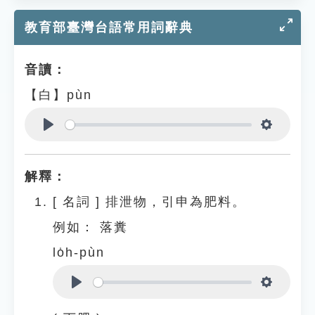
教育部臺灣台語常用詞辭典
音讀：
【白】pùn
Play
Settings
解釋：
[
名詞
]
排泄物，引申為肥料。
例如：
落糞
lo̍h-pùn
Play
Settings