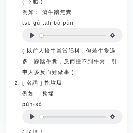
( 下肥 )
例如：
濟牛踏無糞
tsē gû ta̍h bô pùn
Play
Settings
( 以前人撿牛糞當肥料，但若牛隻過
多，踩踏牛糞，反而撿不到牛糞；引
申人多反而難做事 )
[
名詞
]
指垃圾。
例如：
糞埽
pùn-sò
Play
Settings
( 垃圾 )