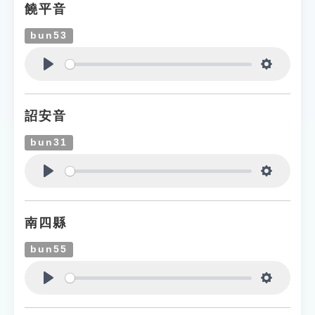
饒平音
bun53
Play
Settings
詔安音
bun31
Play
Settings
南四縣
bun55
Play
Settings