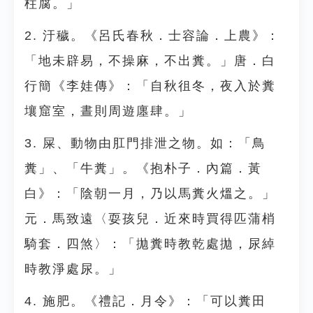
柱腐。」
2. 汙穢。《呂氏春秋．士容論．上農》：
「地未辟易，不操麻，不出糞。」唐．白
行簡《李娃傳》：「自秋徂冬，夜入於糞
壤窟室，晝則周遊廛肆。」
3. 屎、動物由肛門排泄之物。如：「鳥
糞」、「牛糞」。《抱朴子．內篇．黃
白》：「陰朝一月，乃以馬糞火熅之。」
元．馬致遠〈耍孩兒．近來時買得匹蒲梢
騎套．四煞〉：「拋糞時教乾處拋，尿綽
時教淨處尿。」
4. 施肥。《禮記．月令》：「可以糞田