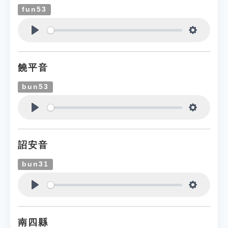
fun53
Play
Settings
饒平音
bun53
Play
Settings
詔安音
bun31
Play
Settings
南四縣