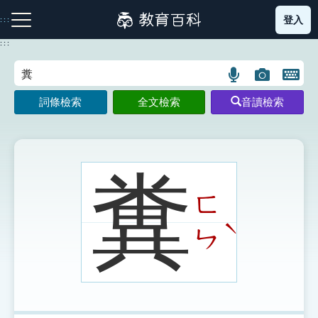
跳
登入
:::
到
主
:::
要
內
語
圖
開
容
注音索引圖示
筆畫索引圖示
部首索引表圖示
言
片
啟
詞條檢索
全文檢索
音讀檢索
搜
搜
鍵
尋
尋
盤
圖
圖
圖
示
示
示
糞
ㄈ
網站導覽
ˋ
ㄣ
生字詞彙表
成語故事