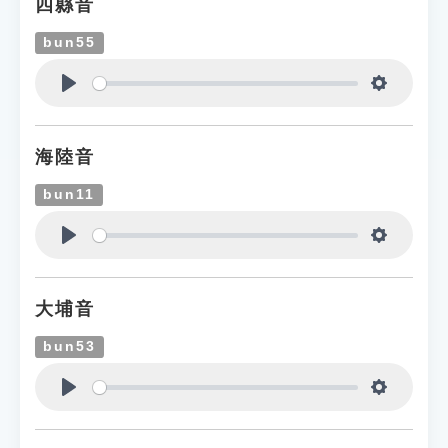
四縣音
bun55
Play
Settings
海陸音
bun11
Play
Settings
大埔音
bun53
Play
Settings