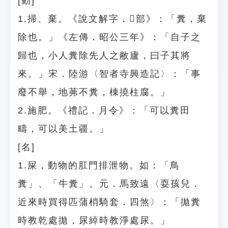
[動]
1.掃、棄。《說文解字．𠦒部》：「糞，棄
除也。」《左傳．昭公三年》：「自子之
歸也，小人糞除先人之敝廬，曰子其將
來。」宋．陸游〈智者寺興造記〉：「事
廢不舉，地茀不糞，棟撓柱腐。」
2.施肥。《禮記．月令》：「可以糞田
疇，可以美土疆。」
[名]
1.屎，動物的肛門排泄物。如：「鳥
糞」、「牛糞」。元．馬致遠〈耍孩兒．
近來時買得匹蒲梢騎套．四煞〉：「拋糞
時教乾處拋，尿綽時教淨處尿。」