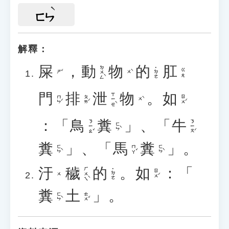
ㄈㄣ
解釋：
屎
，
動
物
的
肛
ㄉㄨㄥˋ
˙ㄉㄜ
ㄍㄤ
ㄕˇ
ㄨˋ
門
排
泄
物
。
如
ㄒㄧㄝˋ
ㄇㄣˊ
ㄆㄞˊ
ㄖㄨˊ
ㄨˋ
：「
鳥
糞
」、「
牛
ㄋㄧㄠˇ
ㄋㄧㄡˊ
ㄈㄣˋ
糞
」、「
馬
糞
」。
ㄈㄣˋ
ㄇㄚˇ
ㄈㄣˋ
汙
穢
的
。
如
：「
ㄏㄨㄟˋ
˙ㄉㄜ
ㄖㄨˊ
ㄨ
糞
土
」。
ㄈㄣˋ
ㄊㄨˇ