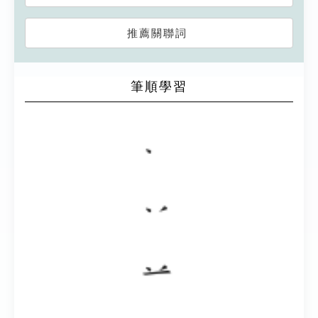
推薦關聯詞
筆順學習