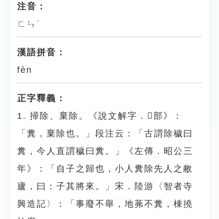
注音：
ㄈㄣˋ
漢語拼音：
fèn
正字釋義：
1. 掃除、棄除。《說文解字．
𠦒
部》：
「糞，棄除也。」段注云：「古謂除穢曰
糞，今人直謂穢曰糞。」《左傳．昭公三
年》：「自子之歸也，小人糞除先人之敝
廬，曰：子其將來。」宋．陸游〈智者寺
興造記〉：「事廢不舉，地茀不糞，棟撓