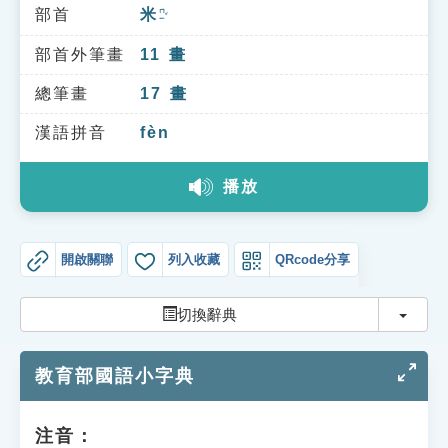
索引選單
部首
米
ㄇㄧˇ
知識索引
部首外筆畫
11
畫
單字索引
總筆畫
17
畫
生命大百科索引
漢語拼音
fèn
播放
遊戲專區
教學應用
開啟關聯
列入收藏
QRcode分享
貓頭鷹博士
切換
切換辭典
教育部國語小字典
注音：