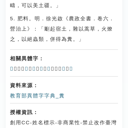
疇，可以美土疆。」
5. 肥料。明．徐光啟《農政全書．卷六．
營治上》：「劚起宿土，雜以蒿草，火燎
之，以絕蟲類，併得為糞。」
相關異體字：
𥻔
、𡐢、
𤲲
、
𥻎
、
𥼇
、
𥼈
、𨤝、
𨤚
、
𥻰
資料來源：
教育部異體字字典_糞
授權資訊：
創用CC-姓名標示-非商業性-禁止改作臺灣