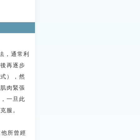
方法，通常利
然後再逐步
方式），然
的肌肉緊張
應，一旦此
步克服。
描述他所曾經