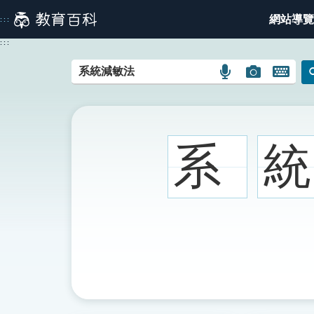
跳
網站導覽
:::
到
主
:::
要
內
語
圖
開
容
言
片
啟
搜
搜
鍵
尋
尋
盤
圖
圖
圖
系
統
示
示
示