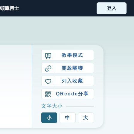
頭鷹博士
登入
教學模式
開啟關聯
列入收藏
QRcode分享
文字大小
小
中
大