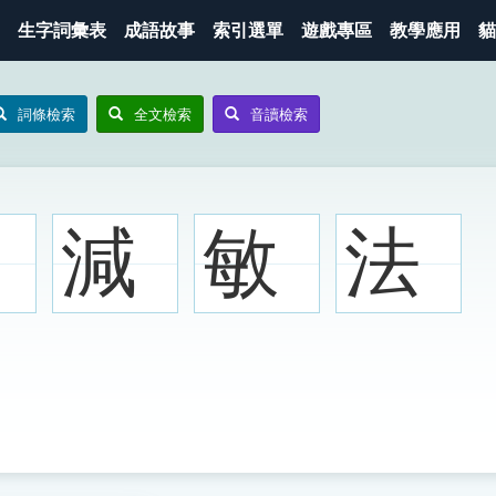
生字詞彙表
成語故事
索引選單
遊戲專區
教學應用
貓
詞條檢索
全文檢索
音讀檢索
減
敏
法