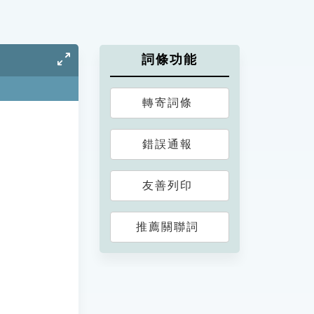
詞條功能
轉寄詞條
錯誤通報
友善列印
推薦關聯詞