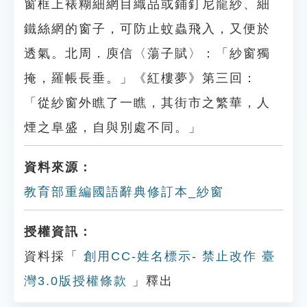
窗框上裱糊細網目織品或鋪釘尼龍紗、細
鐵絲網的窗子，可防止蚊蟲飛入，又便於
透氣。北周．庾信〈蕩子賦〉：「紗窗獨
掩，羅帳長垂。」《紅樓夢》第三回：
「從紗窗外瞧了一瞧，其街市之繁華，人
煙之阜盛，自與別處不同。」
資料來源：
教育部重編國語辭典修訂本_紗窗
授權資訊：
資料採「
創用CC-姓名標示- 禁止改作 臺
灣3.0版授權條款
」釋出