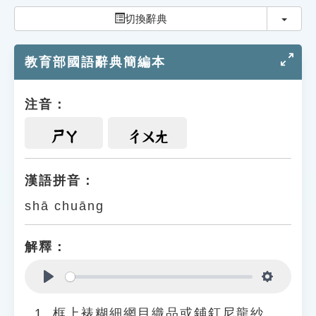
索引選單
切換
切換辭典
知識索引
教育部國語辭典簡編本
單字索引
生命大百科索引
注音：
遊戲專區
ㄕㄚ
ㄔㄨㄤ
教學應用
漢語拼音：
shā chuāng
貓頭鷹博士
解釋：
Play
Settings
框上裱糊細網目織品或鋪釘尼龍紗、