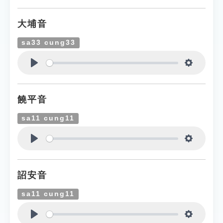
大埔音
sa33 cung33
Play
Settings
饒平音
sa11 cung11
Play
Settings
詔安音
sa11 cung11