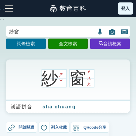
跳
登入
:::
到
主
:::
要
內
語
圖
開
容
注音索引圖示
筆畫索引圖示
部首索引表圖示
言
片
啟
詞條檢索
全文檢索
音讀檢索
搜
搜
鍵
尋
尋
盤
圖
圖
圖
示
示
示
紗
窗
ㄔ
ㄕ
ㄨ
ㄚ
ㄤ
網站導覽
漢語拼音
shā chuāng
生字詞彙表
成語故事
開啟關聯
列入收藏
QRcode分享