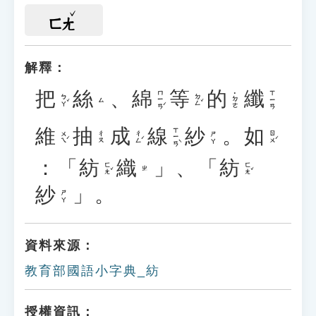
ㄈㄤ
解釋：
把
絲
、
綿
等
的
纖
ㄇㄧㄢˊ
ㄒㄧㄢ
˙ㄉㄜ
ㄅㄚˇ
ㄉㄥˇ
ㄙ
維
抽
成
線
紗
。
如
ㄒㄧㄢˋ
ㄨㄟˊ
ㄔㄥˊ
ㄖㄨˊ
ㄔㄡ
ㄕㄚ
：「
紡
織
」、「
紡
ㄈㄤˇ
ㄈㄤˇ
ㄓ
紗
」。
ㄕㄚ
資料來源：
教育部國語小字典_紡
授權資訊：