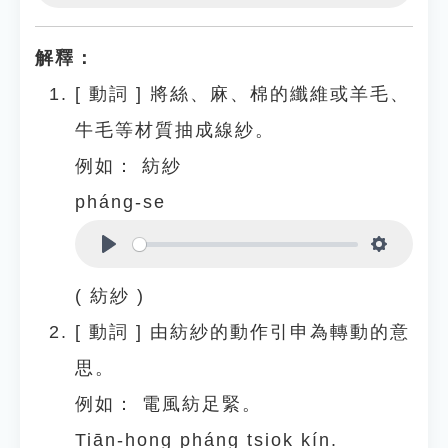
Play
Settings
解釋：
[
動詞
]
將絲、麻、棉的纖維或羊毛、
牛毛等材質抽成線紗。
例如：
紡紗
pháng-se
Play
Settings
( 紡紗 )
[
動詞
]
由紡紗的動作引申為轉動的意
思。
例如：
電風紡足緊。
Tiān-hong pháng tsiok kín.