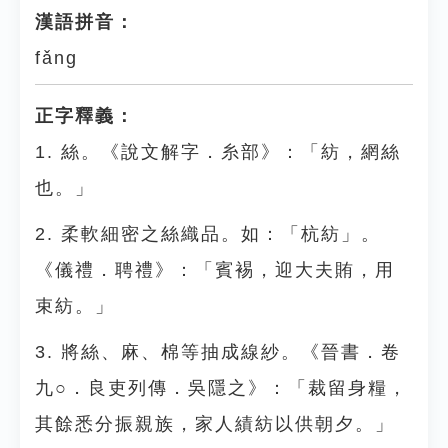
漢語拼音：
fǎng
正字釋義：
1. 絲。《說文解字．糸部》：「紡，網絲
也。」
2. 柔軟細密之絲織品。如：「杭紡」。
《儀禮．聘禮》：「賓裼，迎大夫賄，用
束紡。」
3. 將絲、麻、棉等抽成線紗。《晉書．卷
九○．良吏列傳．吳隱之》：「裁留身糧，
其餘悉分振親族，家人績紡以供朝夕。」