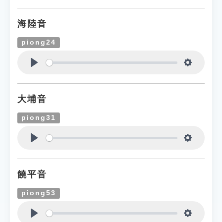
海陸音
piong24
Play
Settings
大埔音
piong31
Play
Settings
饒平音
piong53