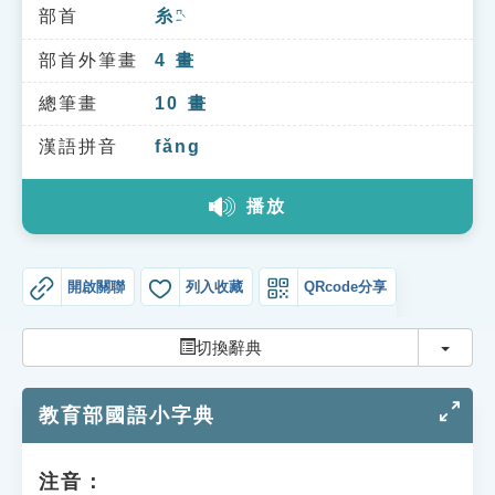
索引選單
部首
糸
ㄇㄧˋ
知識索引
部首外筆畫
4
畫
單字索引
總筆畫
10
畫
生命大百科索引
漢語拼音
fǎng
播放
遊戲專區
教學應用
開啟關聯
列入收藏
QRcode分享
貓頭鷹博士
切換
切換辭典
教育部國語小字典
注音：