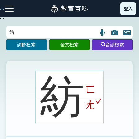
跳
登入
:::
到
主
:::
要
內
語
圖
開
容
注音索引圖示
筆畫索引圖示
部首索引表圖示
言
片
啟
詞條檢索
全文檢索
音讀檢索
搜
搜
鍵
尋
尋
盤
圖
圖
圖
示
示
示
紡
ㄈ
網站導覽
ˇ
ㄤ
生字詞彙表
成語故事