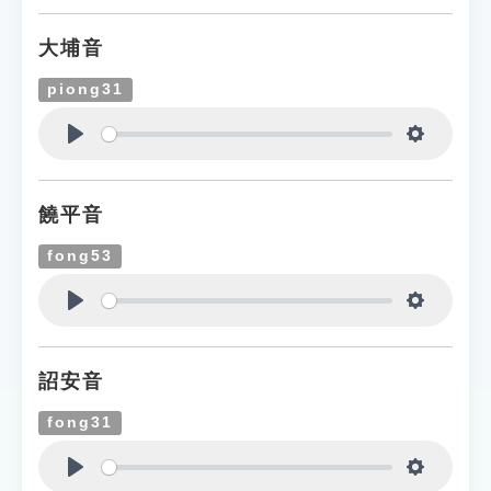
大埔音
piong31
Play
Settings
饒平音
fong53
Play
Settings
詔安音
fong31