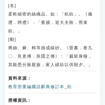
[名]
柔軟細密的絲織品。如：「杭紡」。《儀
禮．聘禮》：「賓裼，迎大夫賄，用束
紡。」
[動]
將絲、麻、棉等抽成線紗。《晉書．卷九
〇．良吏傳．吳隱之傳》：「裁留身糧，
其餘悉分振親族，家人績紡以供朝夕。」
資料來源：
教育部重編國語辭典修訂本_紡
授權資訊：