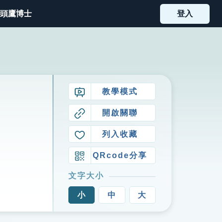
頭鷹博士
登入
教學模式
開啟關聯
列入收藏
QRcode分享
文字大小
小
中
大