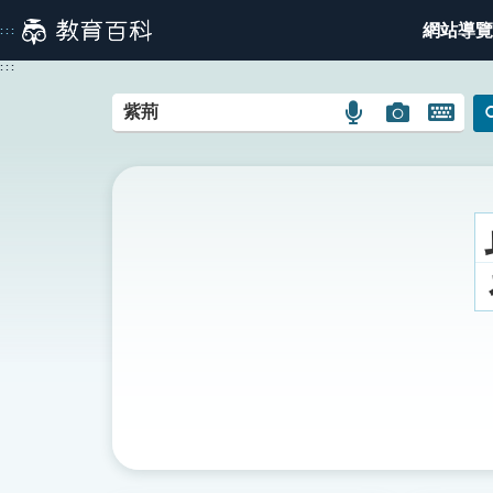
跳
網站導覽
:::
到
主
:::
要
內
語
圖
開
容
言
片
啟
搜
搜
鍵
尋
尋
盤
圖
圖
圖
示
示
示