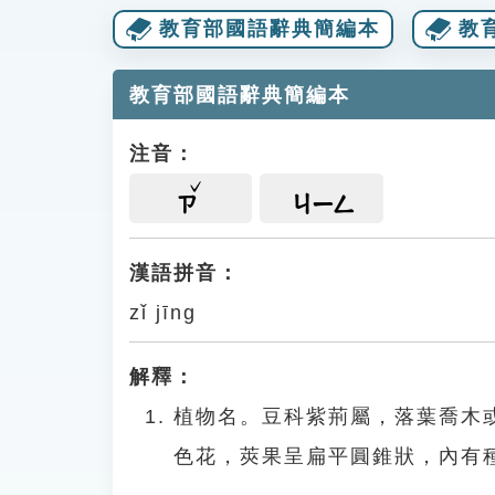
教育部國語辭典簡編本
教
教育部國語辭典簡編本
注音：
ㄗ
ㄐㄧㄥ
漢語拼音：
zǐ jīng
解釋：
植物名。豆科紫荊屬，落葉喬木
色花，莢果呈扁平圓錐狀，內有