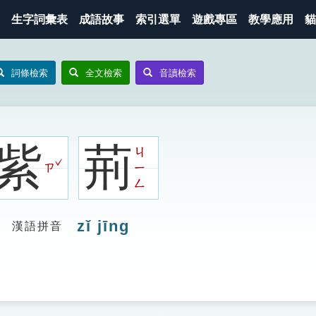
生字詞彙表
成語故事
索引選單
遊戲專區
教學應用
貓
詞條檢索
全文檢索
音讀檢索
紫
荊
ㄐ
ˇ
ㄗ
ㄧ
ㄥ
zǐ jīng
漢語拼音