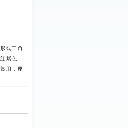
圓形或三角
果紅紫色，
觀賞用，原