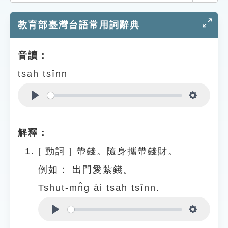
索引選單
教育部臺灣台語常用詞辭典
知識索引
單字索引
音讀：
生命大百科索引
tsah tsînn
遊戲專區
Play
Settings
教學應用
解釋：
貓頭鷹博士
[
動詞
]
帶錢。隨身攜帶錢財。
例如：
出門愛紮錢。
Tshut-mn̂g ài tsah tsînn.
Play
Settings