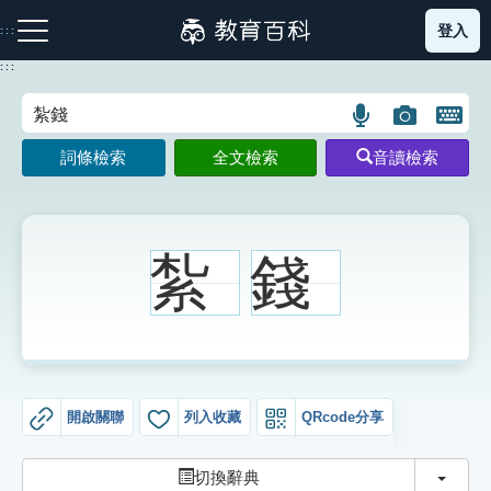
跳
登入
:::
到
主
:::
要
內
語
圖
開
容
注音索引圖示
筆畫索引圖示
部首索引表圖示
言
片
啟
詞條檢索
全文檢索
音讀檢索
搜
搜
鍵
尋
尋
盤
圖
圖
圖
示
示
示
紮
錢
網站導覽
生字詞彙表
開啟關聯
列入收藏
QRcode分享
成語故事
切換
切換辭典