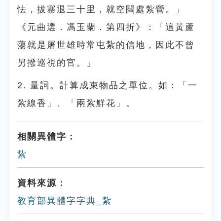
怯，拔寨退三十里，就空闊處紮營。」
《元曲選．馮玉蘭．第四折》：「這黃蘆
蕩就是屠世雄時常屯紮的信地，因此不曾
另撥巡視的官。」
2. 量詞。計算成束物品之單位。如：「一
紮線香」、「兩紮鮮花」。
相關異體字：
紥
資料來源：
教育部異體字字典_紮