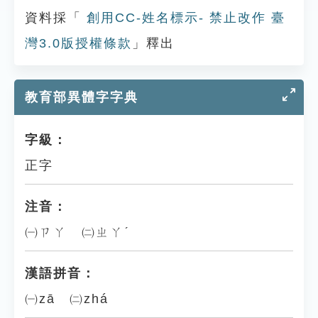
資料採「
創用CC-姓名標示- 禁止改作 臺
灣3.0版授權條款
」釋出
教育部異體字字典
字級：
正字
注音：
㈠ㄗㄚ ㈡ㄓㄚˊ
漢語拼音：
㈠zā ㈡zhá