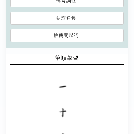
轉寄詞條
錯誤通報
推薦關聯詞
筆順學習