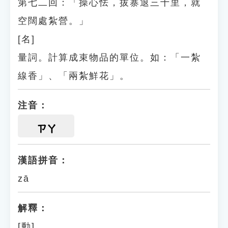
第七二回：「操心怯，拔寨退三十里，就
空闊處紮營。」
[名]
量詞。計算成束物品的單位。如：「一紮
線香」、「兩紮鮮花」。
注音：
ㄗㄚ
漢語拼音：
zā
解釋：
[動]