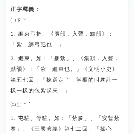
正字釋義：
㈠ㄗㄚ
1. 纏束弓把。《廣韻．入聲．黠韻》：
「紮，纏弓弝也。」
2. 纏束。如：「捆紮」、《集韻．入聲．
黠韻》：「紮，纏束也。」《文明小史》
第五七回：「揀選定了，掌櫃的叫夥計一
樣一樣的包紮起來。」
㈡ㄓㄚˊ
1. 屯駐、停駐。如：「紮腳」、「安營紮
寨」。《三國演義》第七二回：「操心