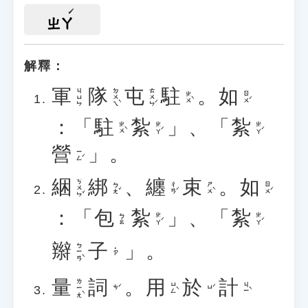
ㄓㄚ
解釋：
軍
隊
屯
駐
。
如
ㄉㄨㄟˋ
ㄊㄨㄣˊ
ㄐㄩㄣ
ㄓㄨˋ
ㄖㄨˊ
：「
駐
紮
」、「
紮
ㄓㄨˋ
ㄓㄚˊ
ㄓㄚˊ
營
」。
ㄧㄥˊ
綑
綁
、
纏
束
。
如
ㄎㄨㄣˇ
ㄅㄤˇ
ㄔㄢˊ
ㄕㄨˋ
ㄖㄨˊ
：「
包
紮
」、「
紮
ㄓㄚˊ
ㄓㄚˊ
ㄅㄠ
辮
子
」。
ㄅㄧㄢˋ
˙ㄗ
量
詞
。
用
於
計
ㄌㄧㄤˋ
ㄩㄥˋ
ㄐㄧˋ
ㄘˊ
ㄩˊ