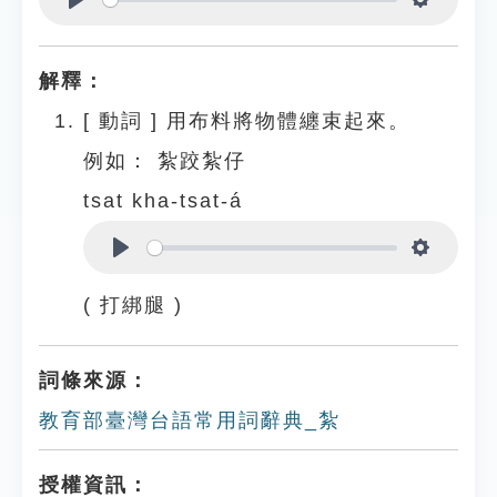
Play
Settings
解釋：
[
動詞
]
用布料將物體纏束起來。
例如：
紮跤紮仔
tsat kha-tsat-á
Play
Settings
( 打綁腿 )
詞條來源：
教育部臺灣台語常用詞辭典_紮
授權資訊：