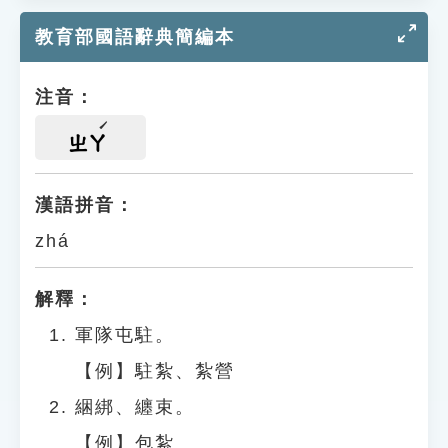
教育部國語辭典簡編本
注音：
ㄓㄚ
漢語拼音：
zhá
解釋：
軍隊屯駐。
【例】駐紮、紮營
綑綁、纏束。
【例】包紮