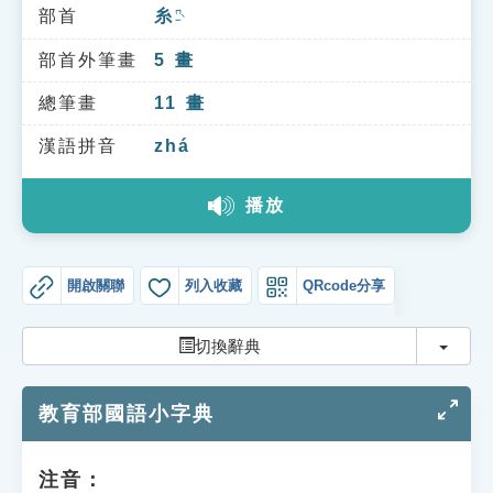
索引選單
部首
糸
ㄇㄧˋ
知識索引
部首外筆畫
5
畫
單字索引
總筆畫
11
畫
生命大百科索引
漢語拼音
zhá
播放
遊戲專區
教學應用
開啟關聯
列入收藏
QRcode分享
貓頭鷹博士
切換
切換辭典
教育部國語小字典
注音：