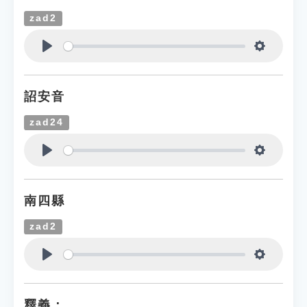
zad2
Play
Settings
詔安音
zad24
Play
Settings
南四縣
zad2
Play
Settings
釋義：