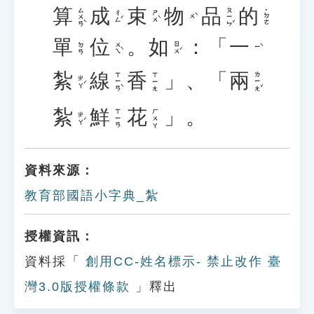
算
成
束
物
品
的
ㄙㄨㄢˋ
ㄆㄧㄣˇ
˙ㄉㄜ
ㄔㄥˊ
ㄕㄨˋ
ㄨˋ
單
位
。
如
：「
一
ㄨㄟˋ
ㄖㄨˊ
ㄉㄢ
ㄧˋ
紮
線
香
」、「
兩
ㄒㄧㄢˋ
ㄌㄧㄤˇ
ㄒㄧㄤ
ㄓㄚˊ
紮
鮮
花
」。
ㄒㄧㄢ
ㄏㄨㄚ
ㄓㄚˊ
資料來源：
教育部國語小字典_紮
授權資訊：
資料採「
創用CC-姓名標示- 禁止改作 臺
灣3.0版授權條款
」釋出