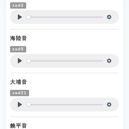
zad2
Play
Settings
海陸音
zad5
Play
Settings
大埔音
zad21
Play
Settings
饒平音