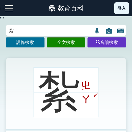
跳
登入
:::
到
主
:::
要
內
語
圖
開
容
注音索引圖示
筆畫索引圖示
部首索引表圖示
言
片
啟
詞條檢索
全文檢索
音讀檢索
搜
搜
鍵
尋
尋
盤
圖
圖
圖
示
示
示
紮
ㄓ
網站導覽
ˊ
ㄚ
生字詞彙表
成語故事