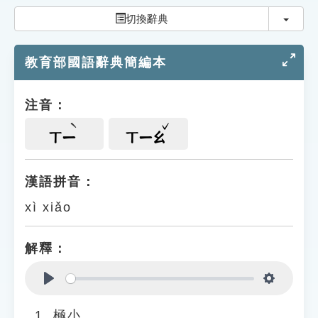
索引選單
切換
切換辭典
知識索引
教育部國語辭典簡編本
單字索引
生命大百科索引
注音：
遊戲專區
ㄒㄧ
ㄒㄧㄠ
教學應用
漢語拼音：
xì xiǎo
貓頭鷹博士
解釋：
Play
Settings
極小。