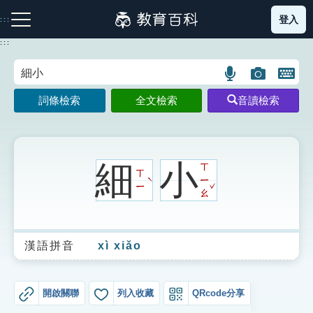
跳
登入
:::
到
主
:::
要
內
語
圖
開
容
注音索引圖示
筆畫索引圖示
部首索引表圖示
言
片
啟
詞條檢索
全文檢索
音讀檢索
搜
搜
鍵
尋
尋
盤
圖
圖
圖
示
示
示
細
小
ㄒ
ㄒ
ㄧ
ˋ
ˇ
ㄧ
ㄠ
網站導覽
漢語拼音
xì xiǎo
生字詞彙表
成語故事
開啟關聯
列入收藏
QRcode分享