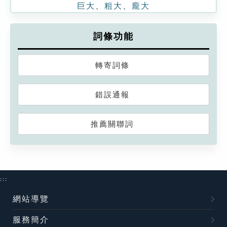
巨大
、
粗大
、
龐大
詞條功能
轉寄詞條
錯誤通報
推薦關聯詞
:::
網站導覽
服務簡介