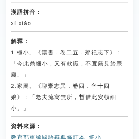
漢語拼音：
xì xiǎo
解釋：
1.極小。《漢書．卷二五．郊祀志下》：
「今此鼎細小，又有款識，不宜薦見於宗
廟。」
2.家屬。《聊齋志異．卷四．辛十四
娘》：「老夫流寓無所，暫借此安頓細
小。」
資料來源：
教育部重編國語辭典修訂本_細小