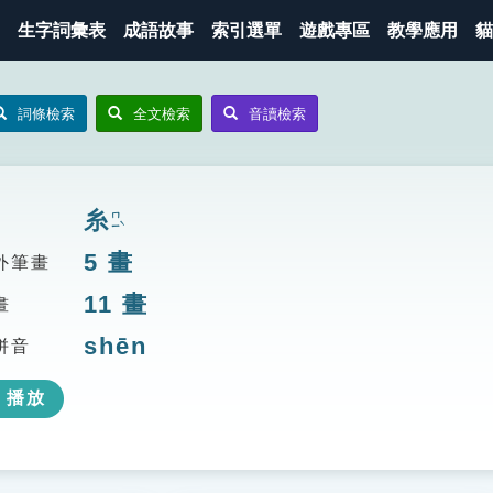
生字詞彙表
成語故事
索引選單
遊戲專區
教學應用
貓
詞條檢索
全文檢索
音讀檢索
糸
ㄇㄧˋ
5
畫
外筆畫
11
畫
畫
shēn
拼音
播放