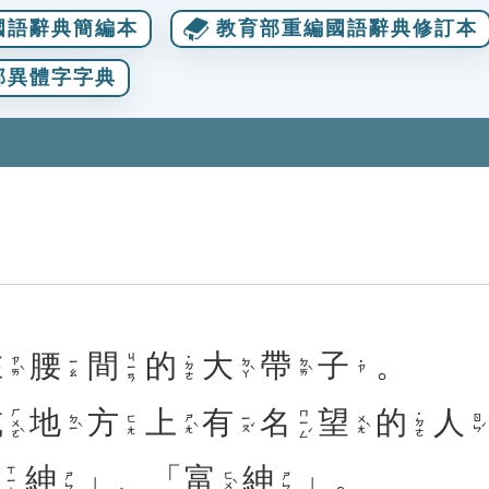
國語辭典簡編本
教育部重編國語辭典修訂本
部異體字字典
在
腰
間
的
大
帶
子
。
ㄐㄧㄢ
˙ㄉㄜ
ㄗㄞˋ
ㄉㄚˋ
ㄉㄞˋ
ㄧㄠ
˙ㄗ
或
地
方
上
有
名
望
的
人
ㄏㄨㄛˋ
ㄇㄧㄥˊ
˙ㄉㄜ
ㄉㄧˋ
ㄕㄤˋ
ㄧㄡˇ
ㄨㄤˋ
ㄖㄣˊ
ㄈㄤ
鄉
紳
」、「
富
紳
」。
ㄒㄧㄤ
ㄈㄨˋ
ㄕㄣ
ㄕㄣ