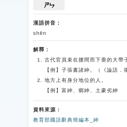
ㄕㄣ
漢語拼音：
shēn
解釋：
古代官員束在腰間而下垂的大帶
【例】子張書諸紳。（《論語．
地方上有身分地位的人。
【例】富紳、鄉紳、土豪劣紳
資料來源：
教育部國語辭典簡編本_紳