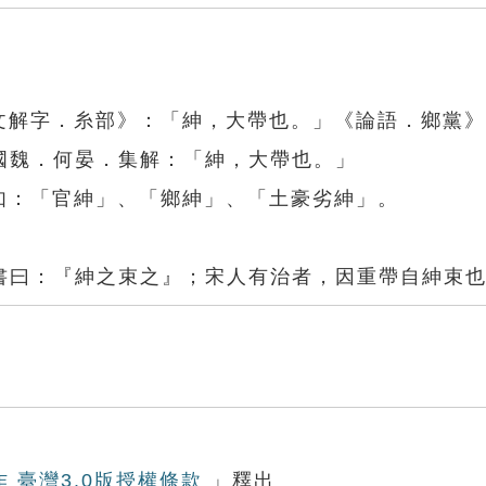
說文解字．糸部》：「紳，大帶也。」《論語．鄉黨
國魏．何晏．集解：「紳，大帶也。」
如：「官紳」、「鄉紳」、「土豪劣紳」。
書曰：『紳之束之』；宋人有治者，因重帶自紳束
作 臺灣3.0版授權條款
」釋出