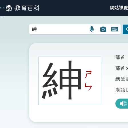
跳
網站導覽
:::
到
主
:::
要
內
語
圖
開
容
言
片
啟
搜
搜
鍵
尋
尋
盤
圖
圖
圖
部首
紳
示
示
示
部首
ㄕ
總筆
ㄣ
漢語