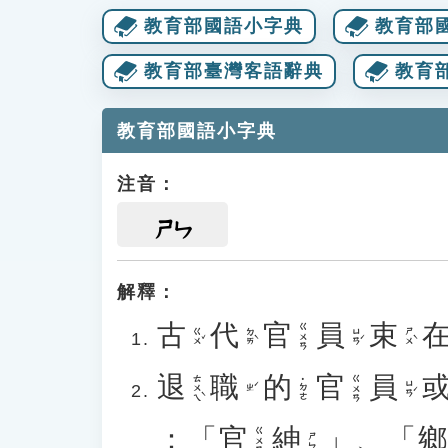
教育部國語小字典
教育部
教育部臺灣客語辭典
教育
教育部國語小字典
注音：
ㄕㄣ
解釋：
古
代
官
員
束
ㄍㄨㄢ
ㄍㄨˇ
ㄉㄞˋ
ㄩㄢˊ
ㄕㄨˋ
退
職
的
官
員
ㄊㄨㄟˋ
ㄍㄨㄢ
˙ㄉㄜ
ㄩㄢˊ
ㄓˊ
：「
官
紳
」、「
ㄍㄨㄢ
ㄕㄣ