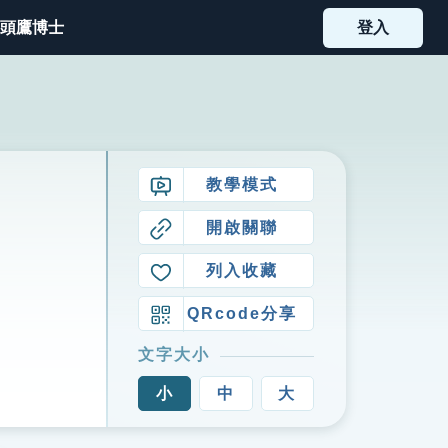
頭鷹博士
登入
教學模式
開啟關聯
列入收藏
QRcode分享
文字大小
小
中
大