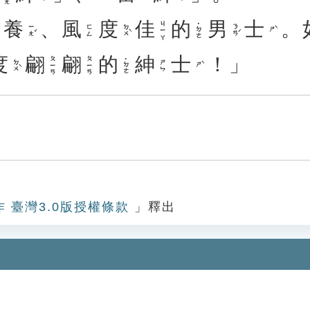
養
、
風
度
佳
的
男
士
。
ㄐㄧㄚ
˙ㄉㄜ
ㄧㄤˇ
ㄉㄨˋ
ㄋㄢˊ
ㄈㄥ
ㄕˋ
度
翩
翩
的
紳
士
！」
ㄆㄧㄢ
ㄆㄧㄢ
˙ㄉㄜ
ㄉㄨˋ
ㄕㄣ
ㄕˋ
作 臺灣3.0版授權條款
」釋出