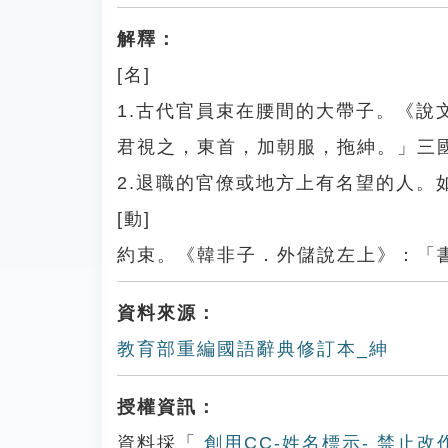
解釋：
[名]
1.古代官員束在腰間的大帶子。《
君視之，東首，加朝服，拖紳。」三
2.退職的官僚或地方上有名望的人。
[動]
約束。《韓非子．外儲說左上》：「
資料來源：
教育部重編國語辭典修訂本_紳
授權資訊：
資料採「
創用CC-姓名標示- 禁止改