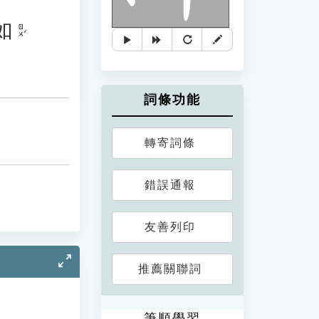
如
ㄖㄨˊ
詞條功能
轉寄詞條
錯誤通報
友善列印
推薦關聯詞
筆順學習