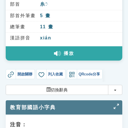
索引選單
部首
糸
ㄇㄧˋ
知識索引
部首外筆畫
5
畫
單字索引
總筆畫
11
畫
生命大百科索引
漢語拼音
xián
播放
遊戲專區
教學應用
開啟關聯
列入收藏
QRcode分享
貓頭鷹博士
切換
切換辭典
教育部國語小字典
注音：