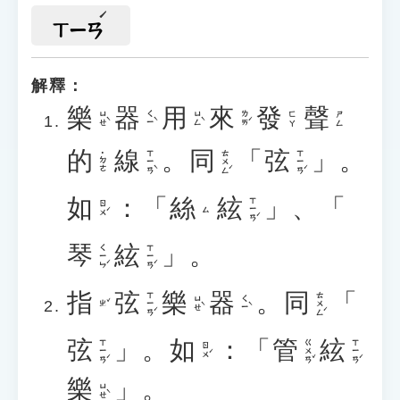
ㄒㄧㄢ
解釋：
樂
器
用
來
發
聲
ㄩㄝˋ
ㄑㄧˋ
ㄩㄥˋ
ㄌㄞˊ
ㄈㄚ
ㄕㄥ
的
線
。
同
「
弦
」。
ㄒㄧㄢˋ
ㄊㄨㄥˊ
ㄒㄧㄢˊ
˙ㄉㄜ
如
：「
絲
絃
」、「
ㄒㄧㄢˊ
ㄖㄨˊ
ㄙ
琴
絃
」。
ㄑㄧㄣˊ
ㄒㄧㄢˊ
指
弦
樂
器
。
同
「
ㄒㄧㄢˊ
ㄊㄨㄥˊ
ㄩㄝˋ
ㄑㄧˋ
ㄓˇ
弦
」。
如
：「
管
絃
ㄒㄧㄢˊ
ㄍㄨㄢˇ
ㄒㄧㄢˊ
ㄖㄨˊ
樂
」。
ㄩㄝˋ