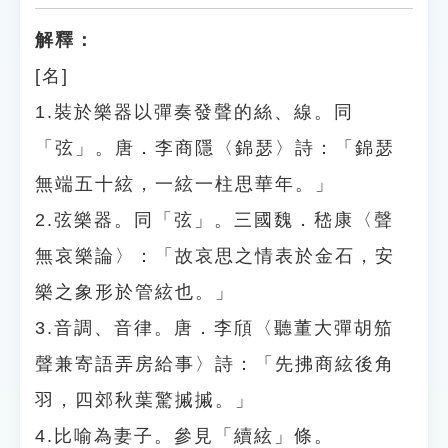
解釋：
[名]
1.裝於樂器以彈奏發聲的絲、線。同
「弦」。唐．李商隱〈錦瑟〉詩：「錦瑟
無端五十絃，一絃一柱思華年。」
2.弦樂器。同「弦」。三國魏．嵇康〈聲
無哀樂論〉：「故哀思之情表於金石，安
樂之象形於管絃也。」
3.音調、音律。唐．李頎〈聽董大彈胡笳
聲兼寄語弄房給事〉詩：「先拂商絃後角
羽，四郊秋葉驚摵摵。」
4.比喻為妻子。參見「續絃」條。