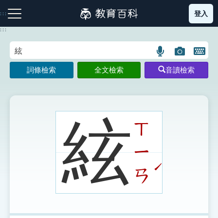
跳
登入
:::
到
主
:::
要
內
語
圖
開
容
注音索引圖示
筆畫索引圖示
部首索引表圖示
言
片
啟
詞條檢索
全文檢索
音讀檢索
搜
搜
鍵
尋
尋
盤
圖
圖
圖
示
示
示
絃
ㄒ
ㄧ
網站導覽
ˊ
ㄢ
生字詞彙表
成語故事