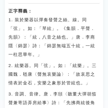
正字釋義：
1. 裝於樂器以彈奏發聲之絲、線。同
「弦」。如：「琴絃」。《集韻．平聲．
先韻》：「絃，八音之絲也。」唐．李商
隱〈錦瑟〉詩：「錦瑟無端五十絃，一絃
一柱思華年。」
2. 絃樂器。同「弦」。如：「絃樂」。三
國魏．嵇康〈聲無哀樂論〉：「故哀思之
情表於金石，安樂之象形於管絃也。」
3. 音調、音律。唐．李頎〈聽董大彈胡笳
聲兼寄語弄房給事〉詩：「先拂商絃後角