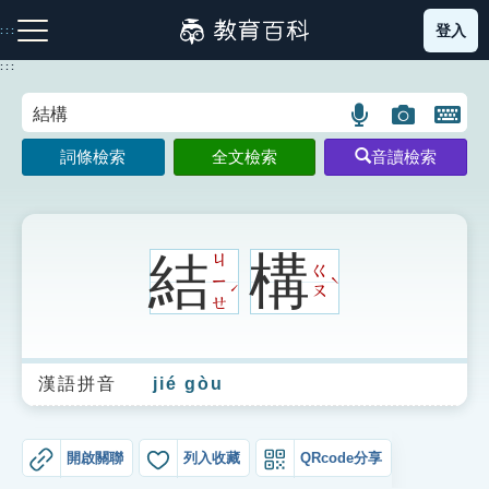
跳
登入
:::
到
主
:::
要
內
語
圖
開
容
注音索引圖示
筆畫索引圖示
部首索引表圖示
言
片
啟
詞條檢索
全文檢索
音讀檢索
搜
搜
鍵
尋
尋
盤
圖
圖
圖
示
示
示
結
構
ㄐ
ㄍ
ㄧ
ˋ
ˊ
ㄡ
ㄝ
網站導覽
漢語拼音
jié gòu
生字詞彙表
成語故事
開啟關聯
列入收藏
QRcode分享