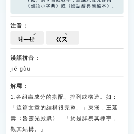
（職）的學習或教學，建議您優先使用
《國語小字典》或《國語辭典簡編本》。
注音：
ㄐㄧㄝ
ㄍㄡ
漢語拼音：
jié gòu
解釋：
1.各組織成分的搭配、排列或構造。如：
「這篇文章的結構很完整。」東漢．王延
壽〈魯靈光殿賦〉：「於是詳察其棟宇，
觀其結構。」