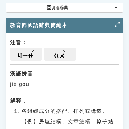
索引選單
切換
切換辭典
知識索引
教育部國語辭典簡編本
單字索引
生命大百科索引
注音：
遊戲專區
ㄐㄧㄝ
ㄍㄡ
教學應用
漢語拼音：
jié gòu
貓頭鷹博士
解釋：
各組織成分的搭配、排列或構造。
【例】房屋結構、文章結構、原子結