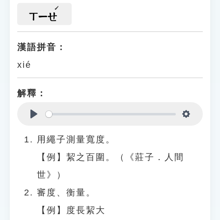
ㄒㄧㄝ
漢語拼音：
xié
解釋：
Play
Settings
用繩子測量寬度。
【例】絜之百圍。（《莊子．人間
世》）
審度、衡量。
【例】度長絜大