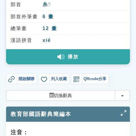
索引選單
部首
糸
ㄇㄧˋ
知識索引
部首外筆畫
6
畫
單字索引
總筆畫
12
畫
生命大百科索引
漢語拼音
xié
播放
遊戲專區
教學應用
開啟關聯
列入收藏
QRcode分享
貓頭鷹博士
切換
切換辭典
教育部國語辭典簡編本
注音：