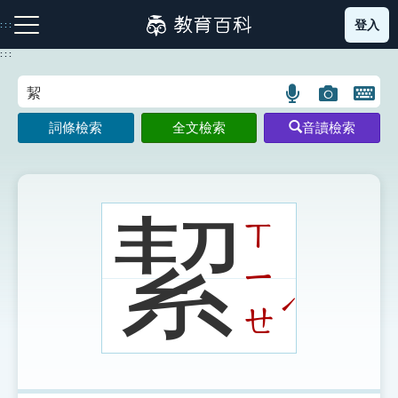
跳
登入
:::
到
主
:::
要
內
語
圖
開
容
注音索引圖示
筆畫索引圖示
部首索引表圖示
言
片
啟
詞條檢索
全文檢索
音讀檢索
搜
搜
鍵
尋
尋
盤
圖
圖
圖
示
示
示
絜
ㄒ
ㄧ
網站導覽
ˊ
ㄝ
生字詞彙表
成語故事