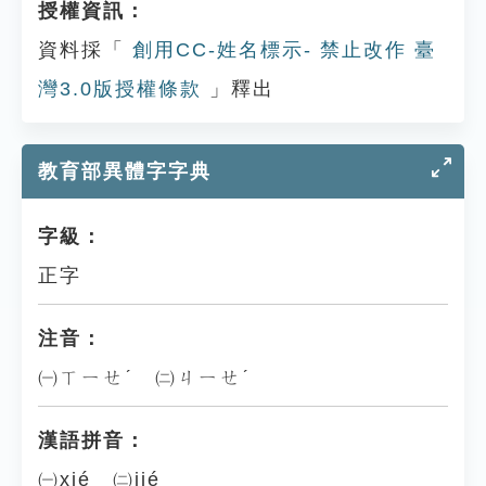
授權資訊：
資料採「
創用CC-姓名標示- 禁止改作 臺
灣3.0版授權條款
」釋出
教育部異體字字典
字級：
正字
注音：
㈠ㄒㄧㄝˊ ㈡ㄐㄧㄝˊ
漢語拼音：
㈠xié ㈡jié