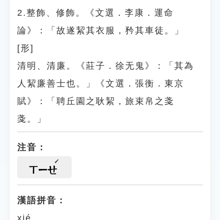
2.整飾、修飾。《文選．李康．運命
論》：「故遂絜其衣服，矜其車徒。」
[形]
清明、清廉。《莊子．徐无鬼》：「其為
人絜廉善士也。」《文選．張衡．東京
賦》：「聘丘園之耿絜，旅束帛之戔
戔。」
注音：
ㄒㄧㄝ
漢語拼音：
xié