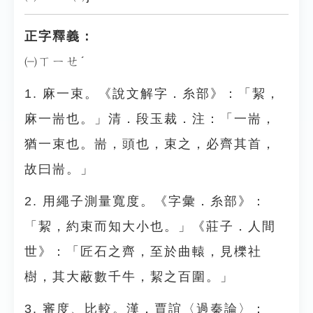
正字釋義：
㈠ㄒㄧㄝˊ
1. 麻一束。《說文解字．糸部》：「絜，
麻一耑也。」清．段玉裁．注：「一耑，
猶一束也。耑，頭也，束之，必齊其首，
故曰耑。」
2. 用繩子測量寬度。《字彙．糸部》：
「絜，約束而知大小也。」《莊子．人間
世》：「匠石之齊，至於曲轅，見櫟社
樹，其大蔽數千牛，絜之百圍。」
3. 審度、比較。漢．賈誼〈過秦論〉：