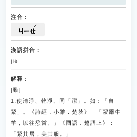
注音：
ㄐㄧㄝ
漢語拼音：
jié
解釋：
[動]
1.使清淨、乾淨。同「潔」。如：「自
絜」。《詩經．小雅．楚茨》：「絜爾牛
羊，以往烝嘗。」《國語．越語上》：
「絜其居，美其服。」