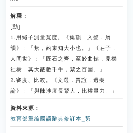
解釋：
[動]
1.用繩子測量寬度。《集韻．入聲．屑
韻》：「絜，約束知大小也。」《莊子．
人間世》：「匠石之齊，至於曲轅，見櫟
社樹，其大蔽數千牛，絜之百圍。」
2.審度、比較。《文選．賈誼．過秦
論》：「與陳涉度長絜大，比權量力。」
資料來源：
教育部重編國語辭典修訂本_絜