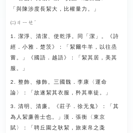
「與陳涉度長絜大，比權量力。」
㈡ㄐㄧㄝˊ
1. 潔淨、清潔、使乾淨。同「潔」。《詩
經．小雅．楚茨》：「絜爾牛羊，以往烝
嘗。」《國語．越語》：「絜其居，美其
服。」
2. 整飾、修飾。三國魏．李康〈運命
論〉：「故遂絜其衣服，矜其車徒。」
3. 清明、清廉。《莊子．徐无鬼》：「其
為人絜廉善士也。」漢．張衡〈東京
賦〉：「聘丘園之耿絜，旅束帛之戔