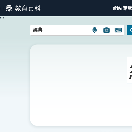
跳
網站導覽
:::
到
主
:::
要
內
語
圖
開
容
言
片
啟
搜
搜
鍵
尋
尋
盤
圖
圖
圖
示
示
示