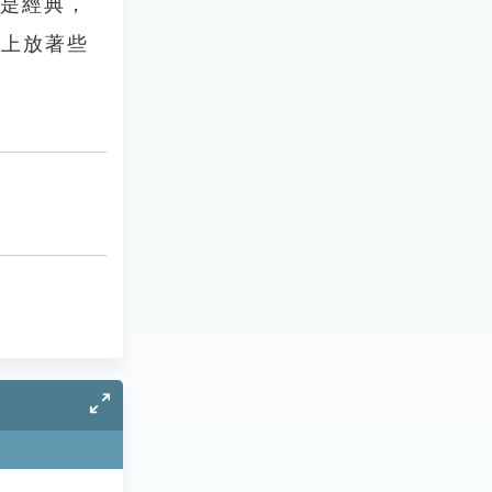
惟是經典，
桌上放著些