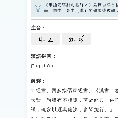
《重編國語辭典修訂本》為歷史語言
學、國中、高中（職）的學習或教學
注音：
ㄐㄧㄥ
ㄉㄧㄢ
漢語拼音：
jīng diǎn
解釋：
1.經書。舊多指儒家經書。《漢書
大賢。尚猶有不相說，著於經典，兩
議，輒參以經典處決，多皆施行。」