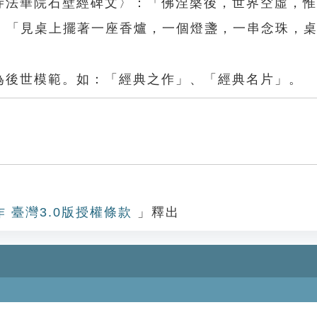
元寺法華院石壁經碑文〉：「佛涅槃後，世界空虛，
：「見桌上擺著一座香爐，一個燈盞，一串念珠，
為後世模範。如：「經典之作」、「經典名片」。
作 臺灣3.0版授權條款
」釋出