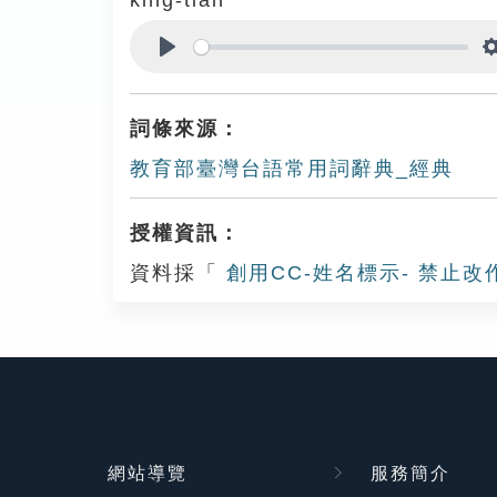
king-tián
Play
詞條來源：
教育部臺灣台語常用詞辭典_經典
授權資訊：
資料採「
創用CC-姓名標示- 禁止改
網站導覽
服務簡介