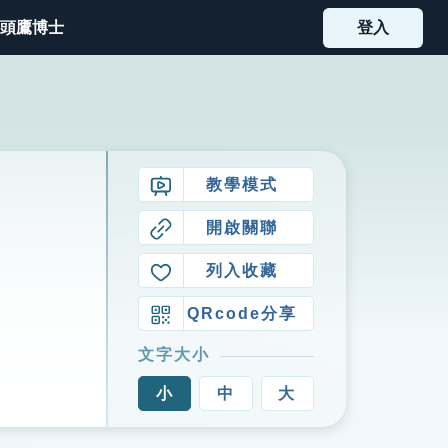
頭鷹博士
登入
教學模式
開啟關聯
列入收藏
QRcode分享
文字大小
小
中
大