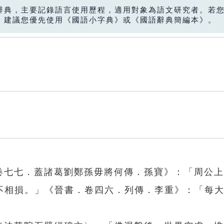
辭典，主要記錄語言使用歷程，適用對象為語文研究者。若
，建議您優先使用《國語小字典》或《國語辭典簡編本》。
．卷七七．蓋諸葛劉鄭孫毋將何傳．孫寶》：「周公
不相損。」《晉書．卷四六．列傳．李重》：「每