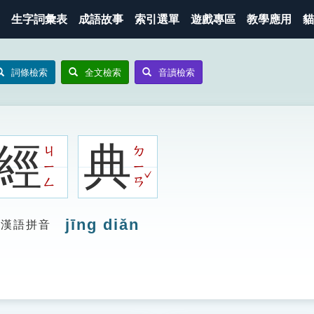
生字詞彙表
成語故事
索引選單
遊戲專區
教學應用
貓
詞條檢索
全文檢索
音讀檢索
經
典
ㄐ
ㄉ
ㄧ
ㄧ
ˇ
ㄥ
ㄢ
jīng diǎn
漢語拼音