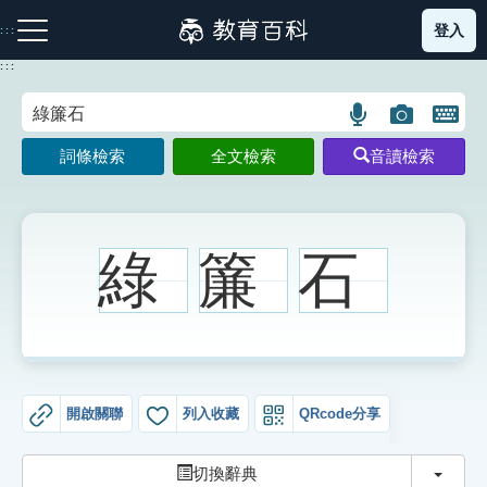
跳
登入
:::
到
主
:::
要
內
語
圖
開
容
注音索引圖示
筆畫索引圖示
部首索引表圖示
言
片
啟
詞條檢索
全文檢索
音讀檢索
搜
搜
鍵
尋
尋
盤
圖
圖
圖
示
示
示
綠
簾
石
網站導覽
生字詞彙表
開啟關聯
列入收藏
QRcode分享
成語故事
切換
切換辭典