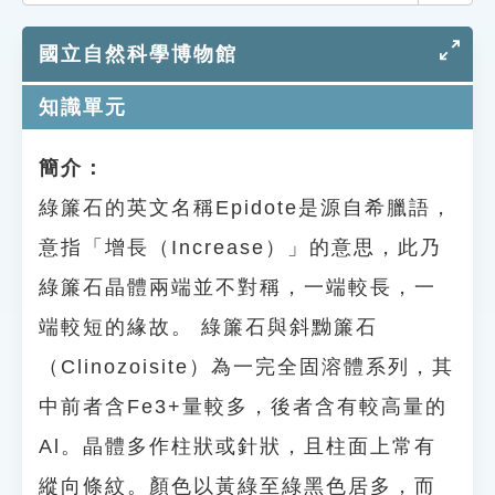
索引選單
國立自然科學博物館
知識索引
單字索引
知識單元
生命大百科索引
簡介：
綠簾石的英文名稱Epidote是源自希臘語，
遊戲專區
意指「增長（Increase）」的意思，此乃
教學應用
綠簾石晶體兩端並不對稱，一端較長，一
貓頭鷹博士
端較短的緣故。 綠簾石與斜黝簾石
（Clinozoisite）為一完全固溶體系列，其
中前者含Fe3+量較多，後者含有較高量的
Al。晶體多作柱狀或針狀，且柱面上常有
縱向條紋。顏色以黃綠至綠黑色居多，而