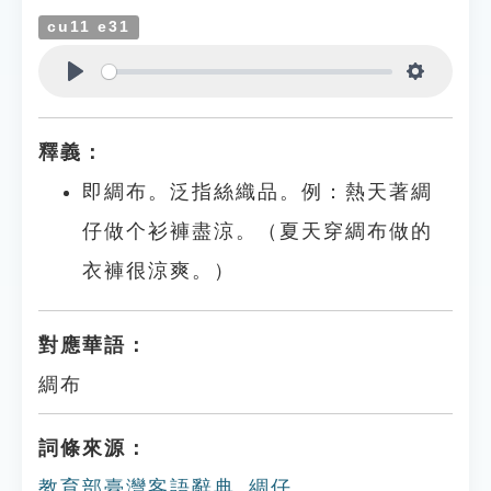
cu11 e31
Play
Settings
釋義：
即綢布。泛指絲織品。例：熱天著綢
仔做个衫褲盡涼。（夏天穿綢布做的
衣褲很涼爽。）
對應華語：
綢布
詞條來源：
教育部臺灣客語辭典_綢仔