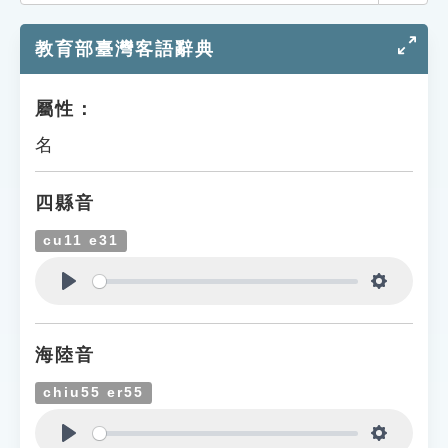
索引選單
教育部臺灣客語辭典
知識索引
單字索引
屬性：
生命大百科索引
名
遊戲專區
四縣音
教學應用
cu11 e31
貓頭鷹博士
Play
Settings
海陸音
chiu55 er55