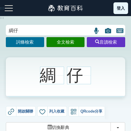
跳
登入
:::
到
主
:::
要
內
語
圖
開
容
注音索引圖示
筆畫索引圖示
部首索引表圖示
言
片
啟
詞條檢索
全文檢索
音讀檢索
搜
搜
鍵
尋
尋
盤
圖
圖
圖
示
示
示
綢
仔
網站導覽
生字詞彙表
開啟關聯
列入收藏
QRcode分享
成語故事
切換
切換辭典