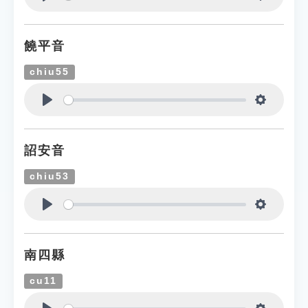
Play
Settings
饒平音
chiu55
Play
Settings
詔安音
chiu53
Play
Settings
南四縣
cu11