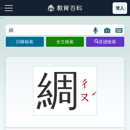
跳
登入
:::
到
主
:::
要
內
語
圖
開
容
注音索引圖示
筆畫索引圖示
部首索引表圖示
言
片
啟
詞條檢索
全文檢索
音讀檢索
搜
搜
鍵
尋
尋
盤
圖
圖
圖
示
示
示
綢
ㄔ
網站導覽
ˊ
ㄡ
生字詞彙表
成語故事