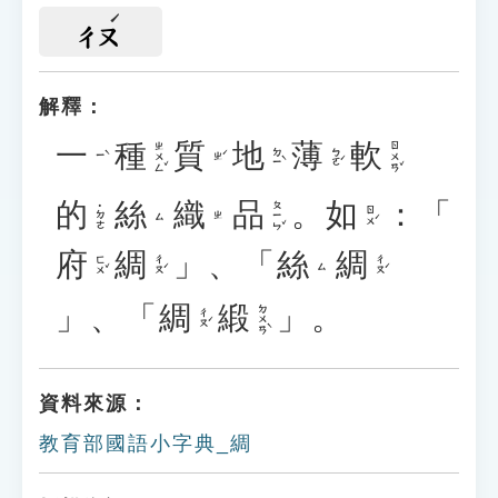
ㄔㄡ
解釋：
一
種
質
地
薄
軟
ㄓㄨㄥˇ
ㄖㄨㄢˇ
ㄉㄧˋ
ㄅㄛˊ
ㄧˋ
ㄓˊ
的
絲
織
品
。
如
：「
ㄆㄧㄣˇ
˙ㄉㄜ
ㄖㄨˊ
ㄙ
ㄓ
府
綢
」、「
絲
綢
ㄈㄨˇ
ㄔㄡˊ
ㄔㄡˊ
ㄙ
」、「
綢
緞
」。
ㄉㄨㄢˋ
ㄔㄡˊ
資料來源：
教育部國語小字典_綢