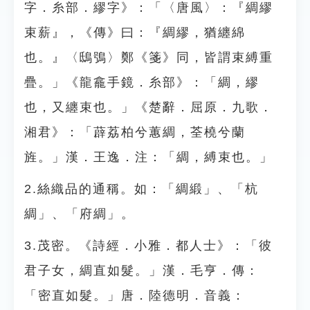
字．糸部．繆字》：「〈唐風〉：『綢繆
束薪』，《傳》曰：『綢繆，猶纏綿
也。』〈鴟鴞〉鄭《箋》同，皆謂束縛重
疊。」《龍龕手鏡．糸部》：「綢，繆
也，又纏束也。」《楚辭．屈原．九歌．
湘君》：「薜荔柏兮蕙綢，荃橈兮蘭
旌。」漢．王逸．注：「綢，縛束也。」
2.絲織品的通稱。如：「綢緞」、「杭
綢」、「府綢」。
3.茂密。《詩經．小雅．都人士》：「彼
君子女，綢直如髮。」漢．毛亨．傳：
「密直如髮。」唐．陸德明．音義：