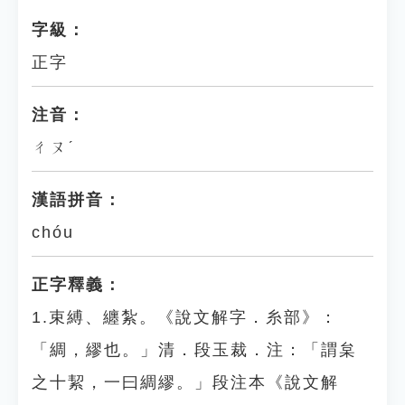
字級：
正字
注音：
ㄔㄡˊ
漢語拼音：
chóu
正字釋義：
1.束縛、纏紮。《說文解字．糸部》：
「綢，繆也。」清．段玉裁．注：「謂枲
之十絜，一曰綢繆。」段注本《說文解