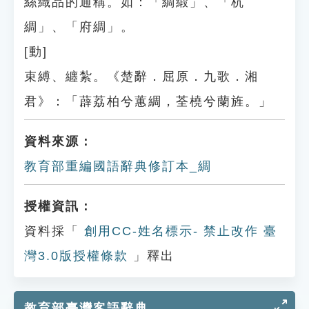
絲織品的通稱。如：「綢緞」、「杭
綢」、「府綢」。
[動]
束縛、纏紮。《楚辭．屈原．九歌．湘
君》：「薜荔柏兮蕙綢，荃橈兮蘭旌。」
資料來源：
教育部重編國語辭典修訂本_綢
授權資訊：
資料採「
創用CC-姓名標示- 禁止改作 臺
灣3.0版授權條款
」釋出
教育部臺灣客語辭典