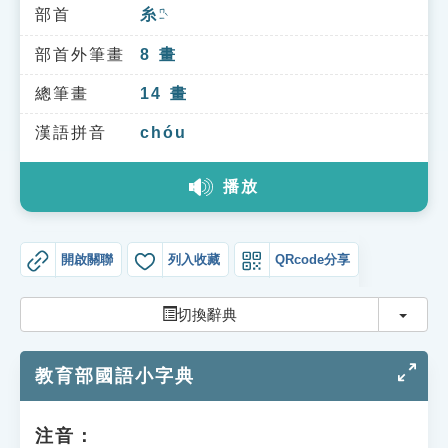
索引選單
部首
糸
ㄇㄧˋ
知識索引
部首外筆畫
8
畫
單字索引
總筆畫
14
畫
生命大百科索引
漢語拼音
chóu
播放
遊戲專區
教學應用
開啟關聯
列入收藏
QRcode分享
貓頭鷹博士
切換
切換辭典
教育部國語小字典
注音：