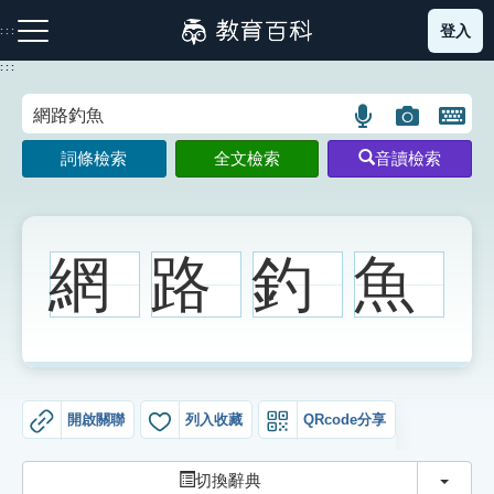
跳
登入
:::
到
主
:::
要
內
語
圖
開
容
注音索引圖示
筆畫索引圖示
部首索引表圖示
言
片
啟
詞條檢索
全文檢索
音讀檢索
搜
搜
鍵
尋
尋
盤
圖
圖
圖
示
示
示
網
路
釣
魚
網站導覽
生字詞彙表
開啟關聯
列入收藏
QRcode分享
成語故事
切換
切換辭典