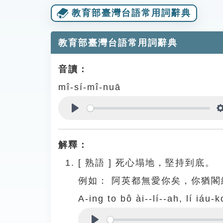
教育部臺灣台語常用詞辭典
教育部臺灣台語常用詞辭典
音讀：
mî-sí-mî-nuā
Play
解釋：
[
熟語
]
死心塌地，堅持到底。
例如：
阿英都無愛你矣，你猶閣
A-ing to bô ài--lí--ah, lí iáu-