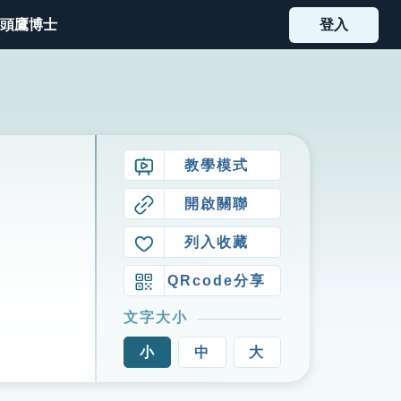
頭鷹博士
登入
教學模式
開啟關聯
列入收藏
QRcode分享
文字大小
小
中
大