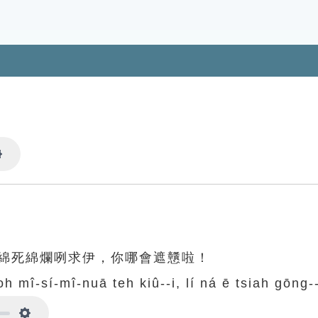
Settings
綿死綿爛咧求伊，你哪會遮戇啦！
koh mî-sí-mî-nuā teh kiû--i, lí ná ē tsiah gōng-