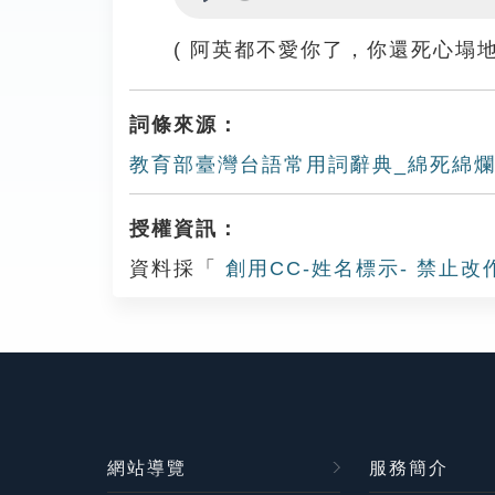
Play
( 阿英都不愛你了，你還死心塌
詞條來源：
教育部臺灣台語常用詞辭典_綿死綿
授權資訊：
資料採「
創用CC-姓名標示- 禁止改
網站導覽
服務簡介