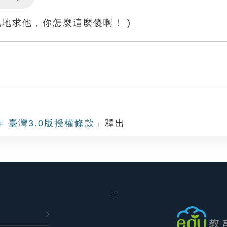
Settings
地地求他，你怎麼這麼傻啊！ )
爛
作 臺灣3.0版授權條款
」釋出
:::