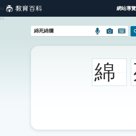
跳
網站導覽
:::
到
主
:::
要
內
語
圖
開
容
言
片
啟
搜
搜
鍵
尋
尋
盤
圖
圖
圖
綿
示
示
示