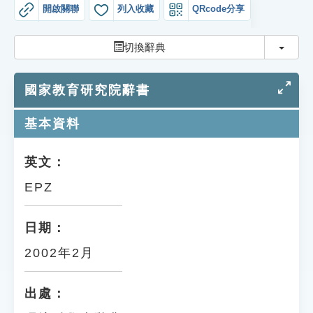
索引選單
開啟關聯
列入收藏
QRcode分享
知識索引
切換
切換辭典
單字索引
國家教育研究院辭書
生命大百科索引
基本資料
遊戲專區
英文：
教學應用
EPZ
貓頭鷹博士
日期：
2002年2月
出處：