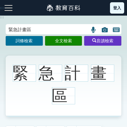
跳
登入
:::
到
主
:::
要
內
語
圖
開
容
注音索引圖示
筆畫索引圖示
部首索引表圖示
言
片
啟
詞條檢索
全文檢索
音讀檢索
搜
搜
鍵
尋
尋
盤
圖
圖
圖
示
示
示
緊
急
計
畫
網站導覽
區
生字詞彙表
成語故事