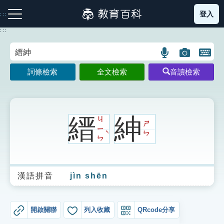
跳
登入
:::
到
主
:::
要
內
語
圖
開
容
注音索引圖示
筆畫索引圖示
部首索引表圖示
言
片
啟
詞條檢索
全文檢索
音讀檢索
搜
搜
鍵
尋
尋
盤
圖
圖
圖
示
示
示
縉
紳
ㄐ
ㄕ
ㄧ
ˋ
ㄣ
ㄣ
網站導覽
漢語拼音
jìn shēn
生字詞彙表
成語故事
開啟關聯
列入收藏
QRcode分享