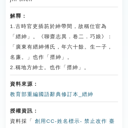
解釋：
1.古時官吏插笏於紳帶間，故稱仕宦為
「縉紳」。《聊齋志異．卷二．巧娘》：
「廣東有縉紳傅氏，年六十餘。生一子，
名廉。」也作「搢紳」。
2.稱地方紳士。也作「搢紳」。
資料來源：
教育部重編國語辭典修訂本_縉紳
授權資訊：
資料採「
創用CC-姓名標示- 禁止改作 臺