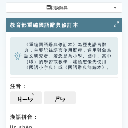
索引選單
切換
切換辭典
知識索引
教育部重編國語辭典修訂本
單字索引
生命大百科索引
《重編國語辭典修訂本》為歷史語言辭
典，主要記錄語言使用歷程，適用對象為
遊戲專區
語文研究者。若您是為小學、國中、高中
（職）的學習或教學，建議您優先使用
《國語小字典》或《國語辭典簡編本》。
教學應用
貓頭鷹博士
注音：
ㄐㄧㄣ
ㄕㄣ
漢語拼音：
jìn shēn