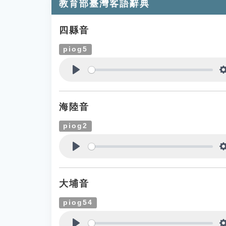
教育部臺灣客語辭典
四縣音
piog5
Play
海陸音
piog2
Play
大埔音
piog54