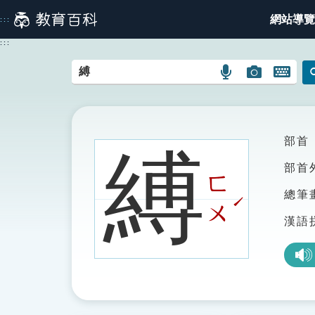
跳
網站導覽
:::
到
主
:::
要
內
語
圖
開
容
言
片
啟
搜
搜
鍵
尋
尋
盤
圖
圖
圖
部首
縛
示
示
示
部首
ㄈ
總筆
ˊ
ㄨ
漢語