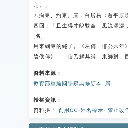
之。」
2.拘束、約束。唐．白居易〈遊平
四回：「且生得才貌雙全，風流瀟灑
[名]
用來綑束的繩子。《左傳．僖公六年
陰侯傳》：「信乃解其縛，東鄉對，
資料來源：
教育部重編國語辭典修訂本_縛
授權資訊：
資料採「
創用CC-姓名標示- 禁止改