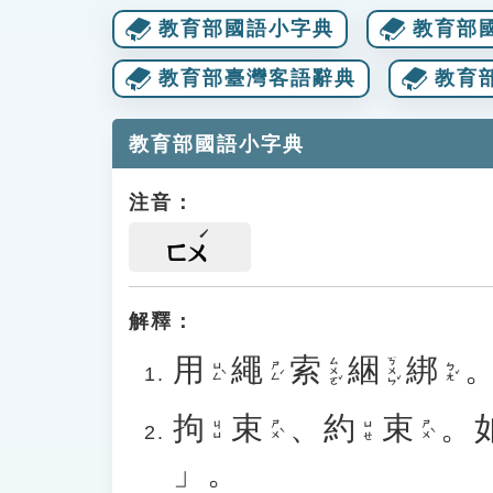
教育部國語小字典
教育部
教育部臺灣客語辭典
教育
教育部國語小字典
注音：
ㄈㄨ
解釋：
用
繩
索
綑
綁
ㄙㄨㄛˇ
ㄎㄨㄣˇ
ㄩㄥˋ
ㄕㄥˊ
ㄅㄤˇ
拘
束
、
約
束
。
ㄕㄨˋ
ㄕㄨˋ
ㄐㄩ
ㄩㄝ
」。