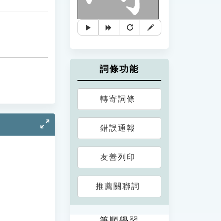
詞條功能
轉寄詞條
錯誤通報
友善列印
推薦關聯詞
筆順學習