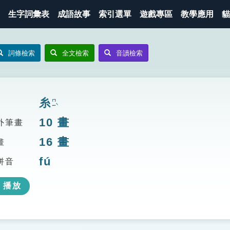
生字詞彙表
成語故事
索引選單
遊戲專區
教學應用
貓
詞條檢索
全文檢索
音讀檢索
糸
ㄇㄧˋ
10
畫
外筆畫
16
畫
畫
fú
拼音
播放