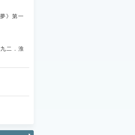
樓夢》第一
卷九二．淮