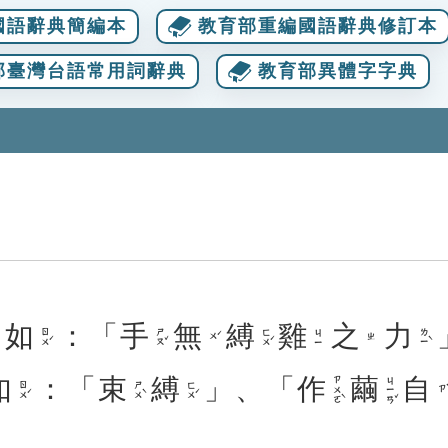
國語辭典簡編本
教育部重編國語辭典修訂本
部臺灣台語常用詞辭典
教育部異體字字典
。
如
：「
手
無
縛
雞
之
力
ㄖㄨˊ
ㄕㄡˇ
ㄈㄨˊ
ㄌㄧˋ
ㄐㄧ
ㄨˊ
ㄓ
如
：「
束
縛
」、「
作
繭
自
ㄗㄨㄛˋ
ㄐㄧㄢˇ
ㄖㄨˊ
ㄕㄨˋ
ㄈㄨˊ
ㄗˋ