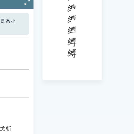
您是為小
以戈斬