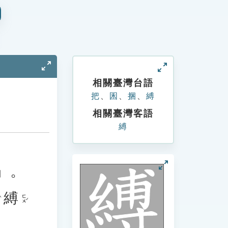
相關臺灣台語
把
、
囷
、
捆
、
縛
相關臺灣客語
縛
」。
縛
ㄈㄨˊ