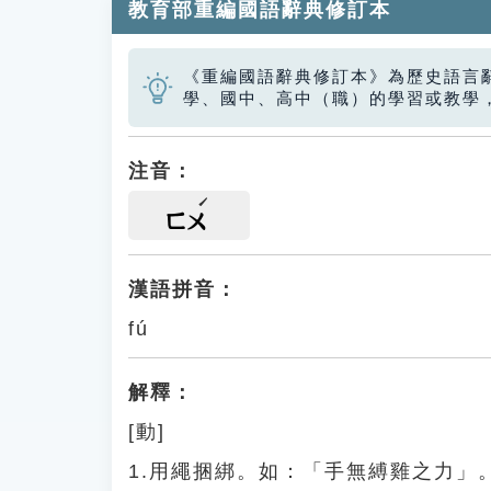
教育部重編國語辭典修訂本
《重編國語辭典修訂本》為歷史語言
學、國中、高中（職）的學習或教學
注音：
ㄈㄨ
漢語拼音：
fú
解釋：
[動]
1.用繩捆綁。如：「手無縛雞之力