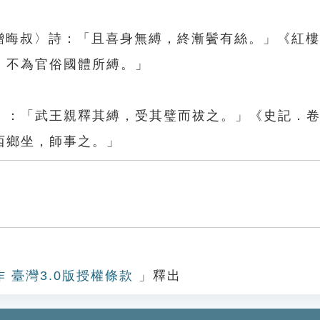
原贈晦叔〉詩：「且喜身無縛，終漸鬢有絲。」《紅
，不為官俗國體所縛。」
》：「武王親釋其縛，受其璧而祓之。」《史記．
西鄉坐，師事之。」
作 臺灣3.0版授權條款
」釋出