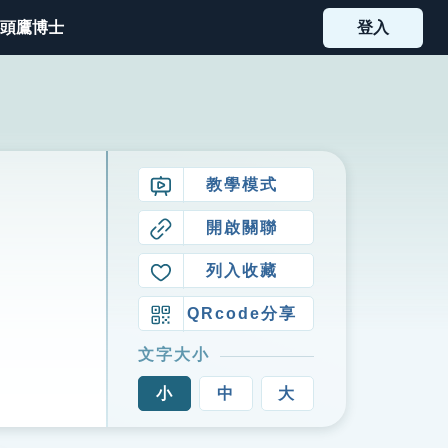
頭鷹博士
登入
教學模式
開啟關聯
列入收藏
QRcode分享
文字大小
小
中
大