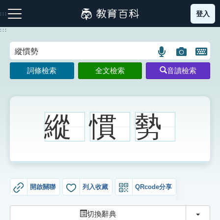
跳
登入
:::
到
主
:::
要
內
語
圖
開
容
注音索引圖示
筆畫索引圖示
部首索引表圖示
言
片
啟
詞條檢索
全文檢索
音讀檢索
搜
搜
鍵
尋
尋
盤
圖
圖
圖
示
示
示
縱
慣
勢
網站導覽
生字詞彙表
開啟關聯
列入收藏
QRcode分享
成語故事
切換
切換辭典