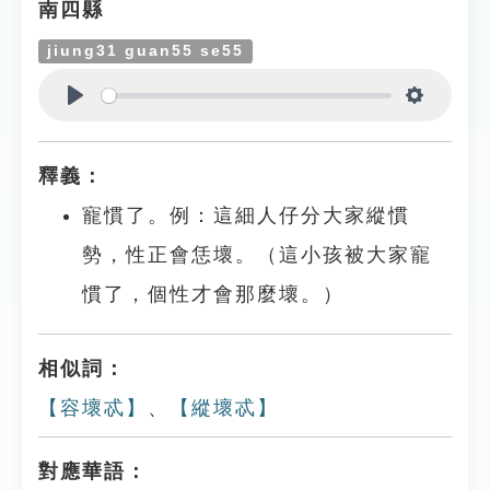
南四縣
jiung31 guan55 se55
Play
Settings
釋義：
寵慣了。例：這細人仔分大家縱慣
勢，性正會恁壞。（這小孩被大家寵
慣了，個性才會那麼壞。）
相似詞：
【容壞忒】
、
【縱壞忒】
對應華語：