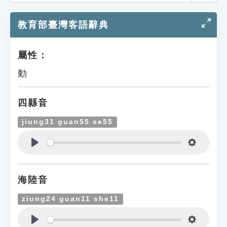
索引選單
教育部臺灣客語辭典
知識索引
單字索引
屬性：
生命大百科索引
動
遊戲專區
四縣音
教學應用
jiung31 guan55 se55
貓頭鷹博士
Play
Settings
海陸音
ziung24 guan11 she11