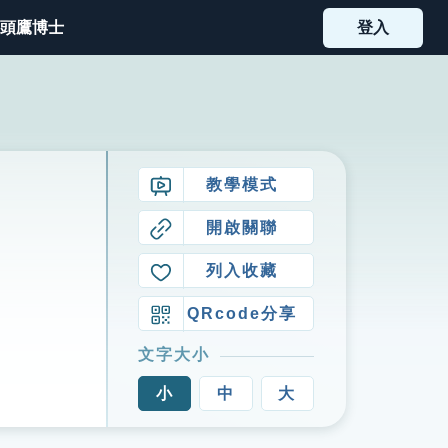
頭鷹博士
登入
教學模式
開啟關聯
列入收藏
QRcode分享
文字大小
小
中
大