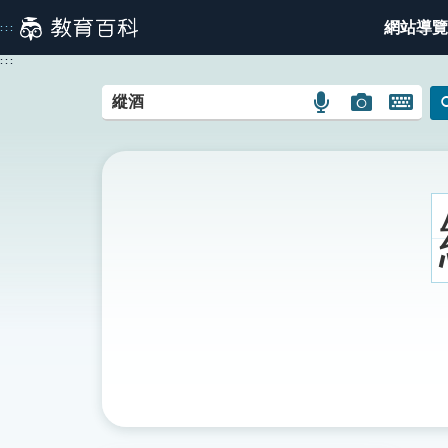
跳
網站導覽
:::
到
主
:::
要
內
語
圖
開
容
言
片
啟
搜
搜
鍵
尋
尋
盤
圖
圖
圖
示
示
示