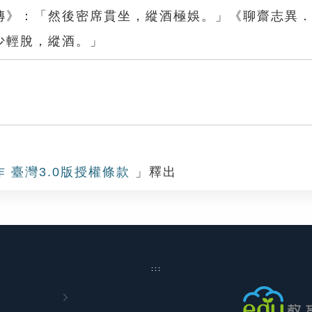
傳》：「然後密席貫坐，縱酒極娛。」《聊齋志異
少輕脫，縱酒。」
作 臺灣3.0版授權條款
」釋出
:::