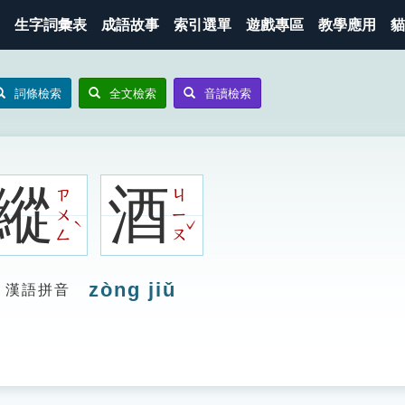
生字詞彙表
成語故事
索引選單
遊戲專區
教學應用
貓
詞條檢索
全文檢索
音讀檢索
縱
酒
ㄗ
ㄐ
ㄨ
ㄧ
ˇ
ˋ
ㄥ
ㄡ
zòng jiǔ
漢語拼音