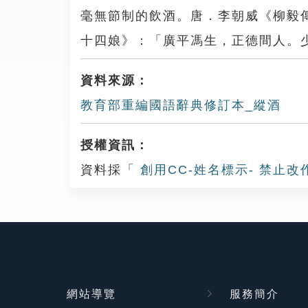
毫無節制的飲酒。唐．李朝威《柳毅
十四娘》：「廣平馮生，正德間人。
資料來源：
教育部重編國語辭典修訂本_縱酒
授權資訊：
資料採「
創用CC-姓名標示- 禁止改
網站導覽
服務簡介