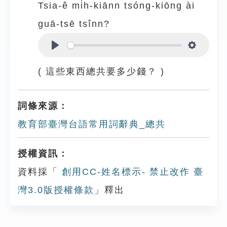
Tsia-ê mi̍h-kiānn tsóng-kiōng ài
guā-tsē tsînn?
Play
Settings
( 這些東西總共要多少錢？ )
詞條來源：
教育部臺灣台語常用詞辭典_總共
授權資訊：
資料採「
創用CC-姓名標示- 禁止改作 臺
灣3.0版授權條款
」釋出