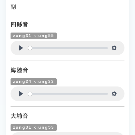
副
四縣音
zung31 kiung55
Play
Settings
海陸音
zung24 kiung33
Play
Settings
大埔音
zung31 kiung53