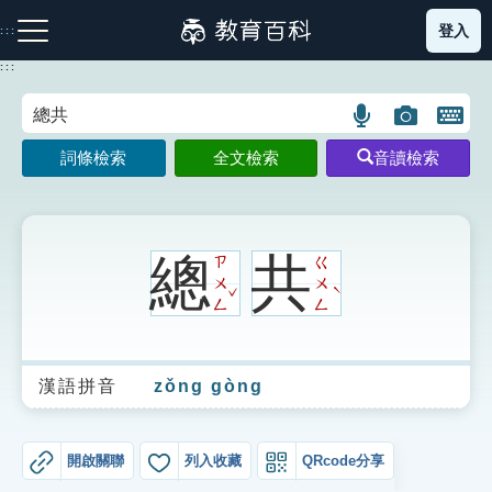
跳
登入
:::
到
主
:::
要
內
語
圖
開
容
注音索引圖示
筆畫索引圖示
部首索引表圖示
言
片
啟
詞條檢索
全文檢索
音讀檢索
搜
搜
鍵
尋
尋
盤
圖
圖
圖
示
示
示
總
共
ㄗ
ㄍ
ㄨ
ㄨ
ˇ
ˋ
ㄥ
ㄥ
網站導覽
漢語拼音
zǒng gòng
生字詞彙表
成語故事
開啟關聯
列入收藏
QRcode分享