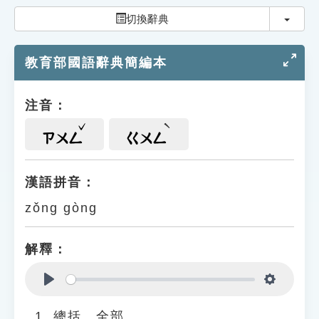
索引選單
切換
切換辭典
知識索引
教育部國語辭典簡編本
單字索引
生命大百科索引
注音：
遊戲專區
ㄗㄨㄥ
ㄍㄨㄥ
教學應用
漢語拼音：
zǒng gòng
貓頭鷹博士
解釋：
Play
Settings
總括、全部。