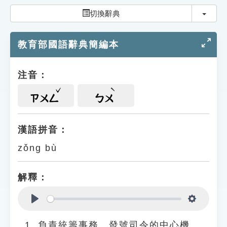
索引選單
切換
切換辭典
知識索引
教育部國語辭典簡編本
單字索引
生命大百科索引
注音：
遊戲專區
ㄗㄨㄥ
ㄅㄨ
教學應用
漢語拼音：
zǒng bù
貓頭鷹博士
解釋：
Play
Settings
負責統籌事務、發號司令的中心機