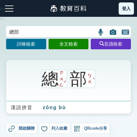
跳
登入
:::
到
主
:::
要
內
語
圖
開
容
注音索引圖示
筆畫索引圖示
部首索引表圖示
言
片
啟
詞條檢索
全文檢索
音讀檢索
搜
搜
鍵
尋
尋
盤
圖
圖
圖
示
示
示
總
部
ㄗ
ㄅ
ㄨ
ˋ
ˇ
ㄨ
ㄥ
網站導覽
漢語拼音
zǒng bù
生字詞彙表
成語故事
開啟關聯
列入收藏
QRcode分享