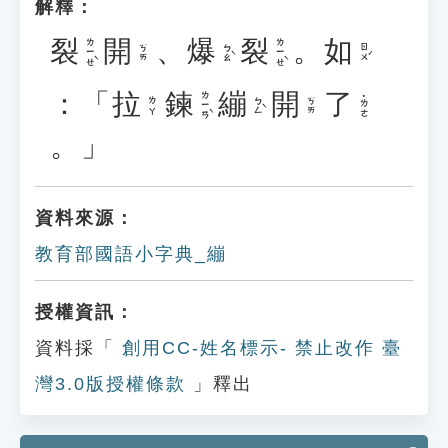
解釋：
裂
開
、
爆
裂
。
如
ㄌㄧㄝˋ
ㄌㄧㄝˋ
ㄅㄠˋ
ㄖㄨˊ
ㄎㄞ
：「
拉
鍊
繃
開
了
ㄌㄧㄢˋ
˙ㄌㄜ
ㄅㄥˋ
ㄌㄚ
ㄎㄞ
。」
資料來源：
教育部國語小字典_繃
授權資訊：
資料採「
創用CC-姓名標示- 禁止改作 臺
灣3.0版授權條款
」釋出