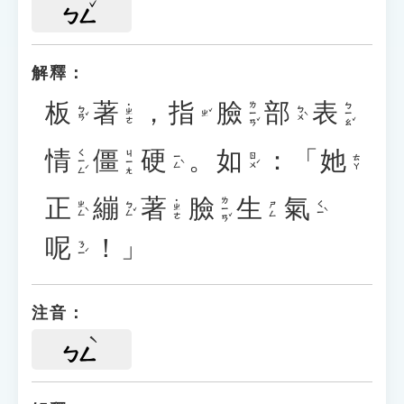
ㄅㄥ
解釋：
板
著
，
指
臉
部
表
ㄌㄧㄢˇ
ㄅㄧㄠˇ
˙ㄓㄜ
ㄅㄢˇ
ㄅㄨˋ
ㄓˇ
情
僵
硬
。
如
：「
她
ㄑㄧㄥˊ
ㄐㄧㄤ
ㄧㄥˋ
ㄖㄨˊ
ㄊㄚ
正
繃
著
臉
生
氣
ㄌㄧㄢˇ
˙ㄓㄜ
ㄓㄥˋ
ㄅㄥˇ
ㄑㄧˋ
ㄕㄥ
呢
！」
ㄋㄧˊ
注音：
ㄅㄥ