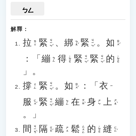
ㄅㄥ
解釋：
拉
緊
、
綁
緊
。
如
ㄐㄧㄣˇ
ㄐㄧㄣˇ
ㄅㄤˇ
ㄖㄨˊ
ㄌㄚ
：「
繃
得
緊
緊
的
ㄐㄧㄣˇ
ㄐㄧㄣˇ
˙ㄉㄜ
˙ㄉㄜ
ㄅㄥ
」。
撐
緊
。
如
：「
衣
ㄐㄧㄣˇ
ㄖㄨˊ
ㄔㄥ
ㄧ
服
緊
繃
在
身
上
ㄐㄧㄣˇ
ㄈㄨˊ
ㄗㄞˋ
ㄕㄤˋ
ㄅㄥ
ㄕㄣ
。」
間
隔
疏
鬆
的
縫
ㄐㄧㄢˋ
ㄙㄨㄥ
˙ㄉㄜ
ㄍㄜˊ
ㄈㄥˊ
ㄕㄨ