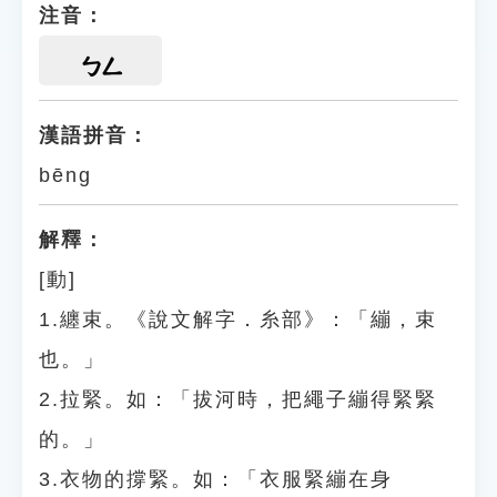
注音：
ㄅㄥ
漢語拼音：
bēng
解釋：
[動]
1.纏束。《說文解字．糸部》：「繃，束
也。」
2.拉緊。如：「拔河時，把繩子繃得緊緊
的。」
3.衣物的撐緊。如：「衣服緊繃在身