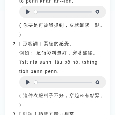
tō penn khah ân--leh.
Play
Settings
( 你要是再被我抓到，皮就繃緊一點。
)
[
形容詞
]
緊繃的感覺。
例如：
這領衫料無好，穿著繃繃。
Tsit niá sann liāu bô hó, tshīng
tio̍h penn-penn.
Play
Settings
( 這件衣服料子不好，穿起來有點緊。
)
[
動詞
]
指雙方能力相當。