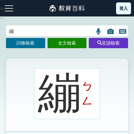
跳
登入
:::
到
主
:::
要
內
語
圖
開
容
注音索引圖示
筆畫索引圖示
部首索引表圖示
言
片
啟
詞條檢索
全文檢索
音讀檢索
搜
搜
鍵
尋
尋
盤
圖
圖
圖
示
示
示
繃
ㄅ
網站導覽
ㄥ
生字詞彙表
成語故事