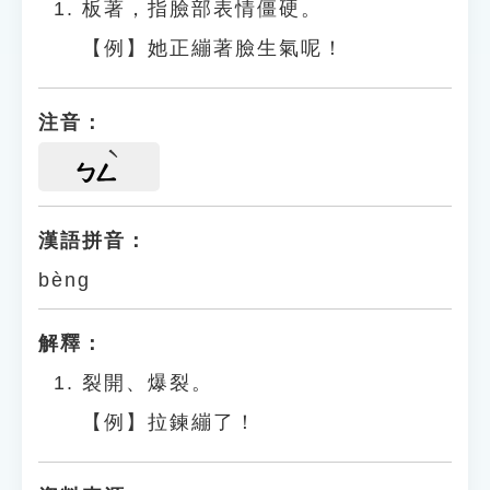
板著，指臉部表情僵硬。
【例】她正繃著臉生氣呢！
注音：
ㄅㄥ
漢語拼音：
bèng
解釋：
裂開、爆裂。
【例】拉鍊繃了！