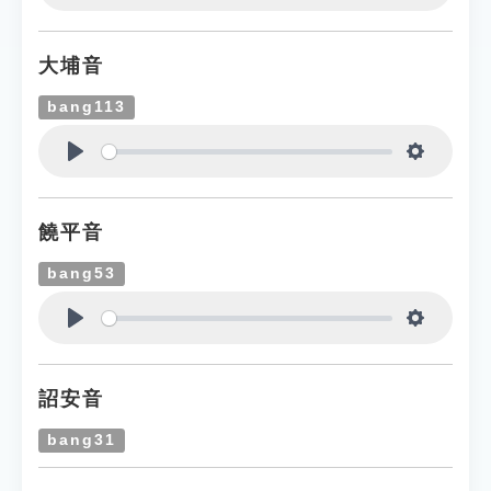
Play
Settings
大埔音
bang113
Play
Settings
饒平音
bang53
Play
Settings
詔安音
bang31