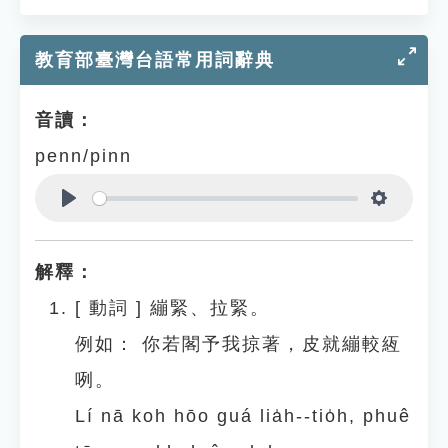
教育部臺灣台語常用詞辭典
音讀：
penn/pinn
Play
Settings
解釋：
[
動詞
]
繃緊、拉緊。
例如：
你若閣予我掠著，皮就繃較絚
咧。
Lí nā koh hōo guá lia̍h--tio̍h, phuê