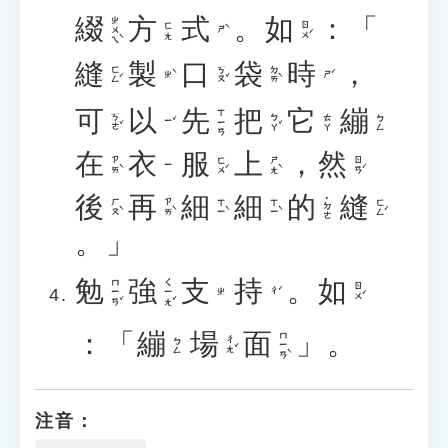
綴
方
式
。
如
：「
ㄓㄨㄟˋ
ㄖㄨˊ
ㄈㄤ
ㄕˋ
縫
製
口
袋
時
，
ㄈㄥˊ
ㄎㄡˇ
ㄉㄞˋ
ㄓˋ
ㄕˊ
可
以
先
把
它
繃
ㄒㄧㄢ
ㄎㄜˇ
ㄅㄚˇ
ㄊㄚ
ㄅㄥ
ㄧˇ
在
衣
服
上
，
然
ㄗㄞˋ
ㄈㄨˊ
ㄕㄤˋ
ㄖㄢˊ
ㄧ
後
再
細
細
的
縫
˙ㄉㄜ
ㄏㄡˋ
ㄗㄞˋ
ㄒㄧˋ
ㄒㄧˋ
ㄈㄥˊ
。」
勉
強
支
持
。
如
ㄇㄧㄢˇ
ㄑㄧㄤˇ
ㄖㄨˊ
ㄔˊ
ㄓ
：「
繃
場
面
」。
ㄇㄧㄢˋ
ㄔㄤˇ
ㄅㄥ
注音：