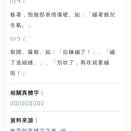
㈡ㄅㄥˇ
板著，指臉部表情僵硬。如：「繃著臉兒
生氣。」
㈢ㄅㄥˋ
裂開、爆裂。如：「拉鍊繃了！」、「繃
了道細縫。」、「別吹了，再吹就要繃
啦！」
相關異體字：
𧚸
、
䙖
、
綳
、
𦇜
、
䙀
資料來源：