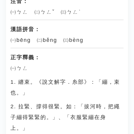
注音：
㈠ㄅㄥ ㈡ㄅㄥˇ ㈢ㄅㄥˋ
漢語拼音：
㈠bēng ㈡běng ㈢bèng
正字釋義：
㈠ㄅㄥ
1. 纏束。《說文解字．糸部》：「繃，束
也。」
2. 拉緊、撐得很緊。如：「拔河時，把繩
子繃得緊緊的。」、「衣服緊繃在身
上。」