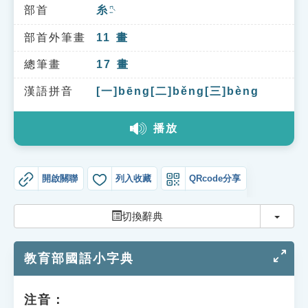
索引選單
部首
糸
ㄇㄧˋ
知識索引
部首外筆畫
11
畫
單字索引
總筆畫
17
畫
生命大百科索引
漢語拼音
[一]bēng[二]běng[三]bèng
播放
遊戲專區
教學應用
開啟關聯
列入收藏
QRcode分享
貓頭鷹博士
切換
切換辭典
教育部國語小字典
注音：