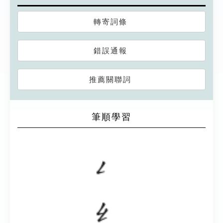
轉寄詞條
錯誤通報
推薦關聯詞
筆順學習