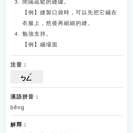
間隔疏鬆的縫綴。
【例】縫製口袋時，可以先把它繃在
衣服上，然後再細細的縫。
勉強支持。
【例】繃場面
注音：
ㄅㄥ
漢語拼音：
běng
解釋：