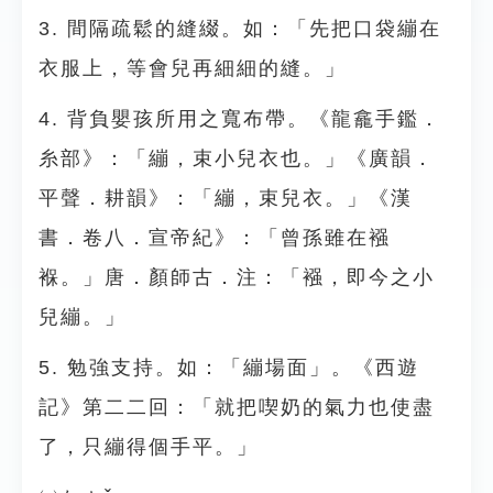
3. 間隔疏鬆的縫綴。如：「先把口袋繃在
衣服上，等會兒再細細的縫。」
4. 背負嬰孩所用之寬布帶。《龍龕手鑑．
糸部》：「繃，束小兒衣也。」《廣韻．
平聲．耕韻》：「繃，束兒衣。」《漢
書．卷八．宣帝紀》：「曾孫雖在襁
褓。」唐．顏師古．注：「襁，即今之小
兒繃。」
5. 勉強支持。如：「繃場面」。《西遊
記》第二二回：「就把喫奶的氣力也使盡
了，只繃得個手平。」