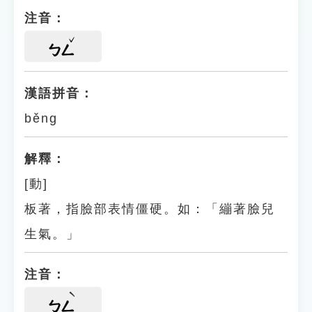
注音：
ㄅㄥ
漢語拼音：
běng
解釋：
[動]
板著，指臉部表情僵硬。如：「繃著臉兒
生氣。」
注音：
ㄅㄥ