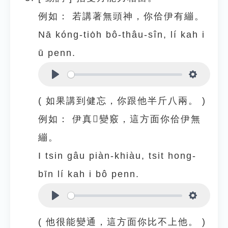
例如：
若講著無頭神，你佮伊有繃。
Nā kóng-tio̍h bô-thâu-sîn, lí kah i
ū penn.
Play
Settings
( 如果講到健忘，你跟他半斤八兩。 )
例如：
伊真𠢕變竅，這方面你佮伊無
繃。
I tsin gâu piàn-khiàu, tsit hong-
bīn lí kah i bô penn.
Play
Settings
( 他很能變通，這方面你比不上他。 )