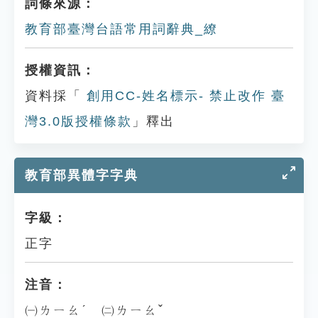
詞條來源：
教育部臺灣台語常用詞辭典_繚
授權資訊：
資料採「
創用CC-姓名標示- 禁止改作 臺
灣3.0版授權條款
」釋出
教育部異體字字典
字級：
正字
注音：
㈠ㄌㄧㄠˊ ㈡ㄌㄧㄠˇ