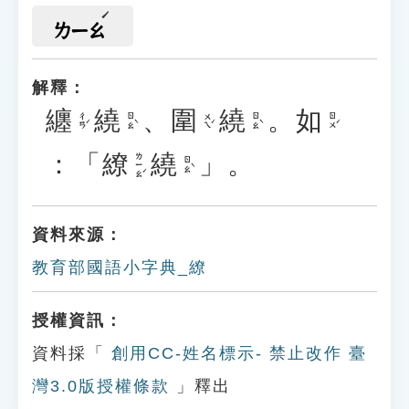
ㄌㄧㄠ
解釋：
纏
繞
、
圍
繞
。
如
ㄔㄢˊ
ㄖㄠˋ
ㄨㄟˊ
ㄖㄠˋ
ㄖㄨˊ
：「
繚
繞
」。
ㄌㄧㄠˊ
ㄖㄠˋ
資料來源：
教育部國語小字典_繚
授權資訊：
資料採「
創用CC-姓名標示- 禁止改作 臺
灣3.0版授權條款
」釋出