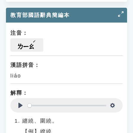
教育部國語辭典簡編本
注音：
ㄌㄧㄠ
漢語拼音：
liáo
解釋：
Play
Settings
纏繞、圍繞。
【例】繚繞