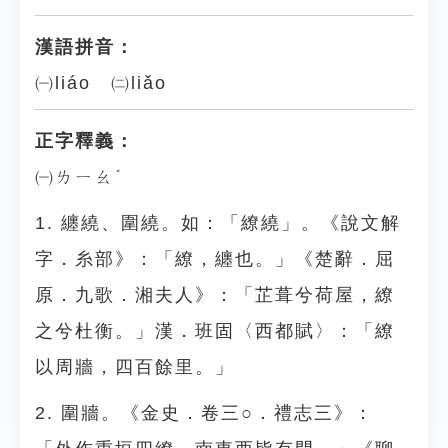
漢語拼音：
㈠liáo ㈡liǎo
正字釋義：
㈠ㄌㄧㄠˊ
1. 纏繞、圍繞。如：「繚繞」。《說文解
字．糸部》：「繚，纏也。」《楚辭．屈
原．九歌．湘夫人》：「芷葺兮荷屋，繚
之兮杜衡。」漢．班固〈西都賦〉：「繚
以周牆，四百餘里。」
2. 圍牆。《金史．卷三○．禮志三》：