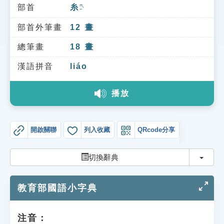
索引選單
部首
糸
ㄇㄧˋ
知識索引
部首外筆畫
12
畫
單字索引
總筆畫
18
畫
生命大百科索引
漢語拼音
liáo
播放
遊戲專區
教學應用
開啟關聯
列入收藏
QRcode分享
貓頭鷹博士
切換
切換辭典
教育部國語小字典
注音：