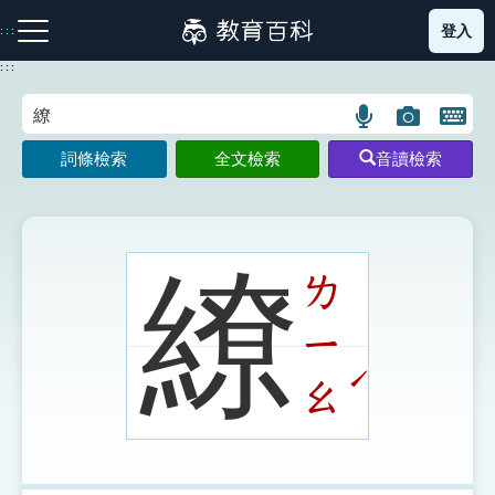
跳
登入
:::
到
主
:::
要
內
語
圖
開
容
注音索引圖示
筆畫索引圖示
部首索引表圖示
言
片
啟
詞條檢索
全文檢索
音讀檢索
搜
搜
鍵
尋
尋
盤
圖
圖
圖
示
示
示
繚
ㄌ
ㄧ
網站導覽
ˊ
ㄠ
生字詞彙表
成語故事