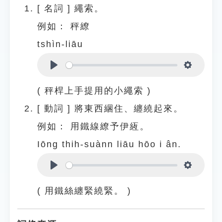
[
名詞
]
繩索。
例如：
秤繚
tshìn-liāu
Play
Settings
( 秤桿上手提用的小繩索 )
[
動詞
]
將東西綑住、纏繞起來。
例如：
用鐵線繚予伊絚。
Iōng thih-suànn liāu hōo i ân.
Play
Settings
( 用鐵絲纏緊繞緊。 )