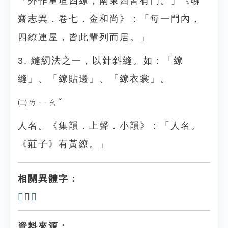
「外作重垣四繚，南東西皆有門。」《聊
齋志異．卷七．金和尚》：「每一門內，
四繚連屋，皆此輩列而居。」
3. 縫紉法之一，以針斜縫。如：「繚
縫」、「繚貼邊」、「繚衣裳」。
㈡ㄌㄧㄠˇ
人名。《集韻．上聲．小韻》：「人名。
《莊子》有黃繚。」
相關異體字：
𦄗
、
𦆖
資料來源：