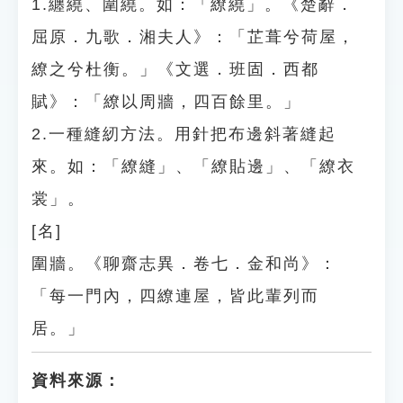
1.纏繞、圍繞。如：「繚繞」。《楚辭．
屈原．九歌．湘夫人》：「芷葺兮荷屋，
繚之兮杜衡。」《文選．班固．西都
賦》：「繚以周牆，四百餘里。」
2.一種縫紉方法。用針把布邊斜著縫起
來。如：「繚縫」、「繚貼邊」、「繚衣
裳」。
[名]
圍牆。《聊齋志異．卷七．金和尚》：
「每一門內，四繚連屋，皆此輩列而
居。」
資料來源：