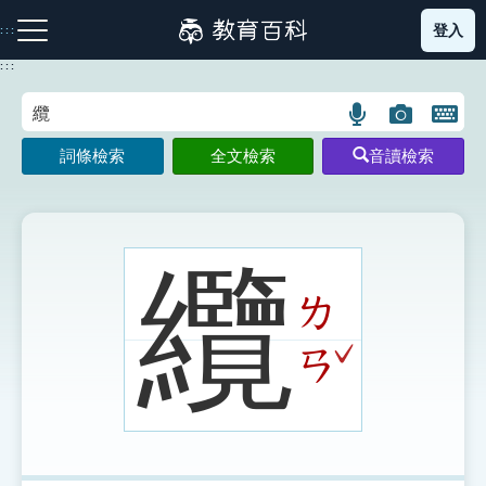
跳
登入
:::
到
主
:::
要
內
語
圖
開
容
注音索引圖示
筆畫索引圖示
部首索引表圖示
言
片
啟
詞條檢索
全文檢索
音讀檢索
搜
搜
鍵
尋
尋
盤
圖
圖
圖
示
示
示
纜
ㄌ
網站導覽
ˇ
ㄢ
生字詞彙表
成語故事