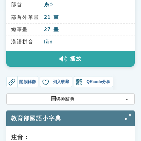
索引選單
部首
糸
ㄇㄧˋ
知識索引
部首外筆畫
21
畫
單字索引
總筆畫
27
畫
生命大百科索引
漢語拼音
lǎn
播放
遊戲專區
教學應用
開啟關聯
列入收藏
QRcode分享
貓頭鷹博士
切換
切換辭典
教育部國語小字典
注音：