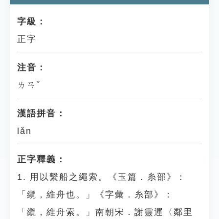
字級：
正字
注音：
ㄌㄢˇ
漢語拼音：
lǎn
正字釋義：
1. 用以繫船之繩索。《玉篇．糸部》：
「纜，維舟也。」《字彙．糸部》：
「纜，維舟索。」南朝宋．謝靈運〈鄰里