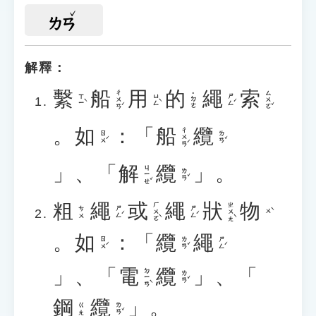
ㄌㄢ
解釋：
繫
船
用
的
繩
索
ㄔㄨㄢˊ
ㄙㄨㄛˇ
˙ㄉㄜ
ㄒㄧˋ
ㄩㄥˋ
ㄕㄥˊ
。
如
：「
船
纜
ㄔㄨㄢˊ
ㄖㄨˊ
ㄌㄢˇ
」、「
解
纜
」。
ㄐㄧㄝˇ
ㄌㄢˇ
粗
繩
或
繩
狀
物
ㄏㄨㄛˋ
ㄓㄨㄤˋ
ㄕㄥˊ
ㄕㄥˊ
ㄘㄨ
ㄨˋ
。
如
：「
纜
繩
ㄖㄨˊ
ㄌㄢˇ
ㄕㄥˊ
」、「
電
纜
」、「
ㄉㄧㄢˋ
ㄌㄢˇ
鋼
纜
」。
ㄌㄢˇ
ㄍㄤ