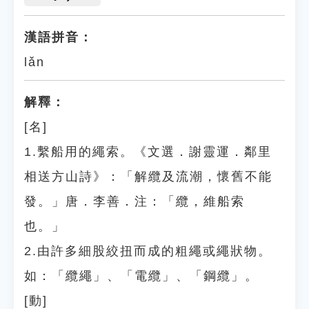
漢語拼音：
lǎn
解釋：
[名]
1.繫船用的繩索。《文選．謝靈運．鄰里
相送方山詩》：「解纜及流潮，懷舊不能
發。」唐．李善．注：「纜，維船索
也。」
2.由許多細股絞扭而成的粗繩或繩狀物。
如：「纜繩」、「電纜」、「鋼纜」。
[動]