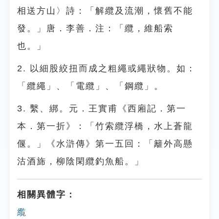
相送方山〉詩：「解纜及流潮，懷舊不能
發。」唐．李善．注：「纜，維船索
也。」
2. 以細股絞扭而成之粗繩或繩狀物。如：
「纜繩」、「電纜」、「鋼纜」。
3. 繫、綁。元．王實甫《西廂記．第一
本．第一折》：「竹索纜浮橋，水上蒼龍
偃。」《水滸傳》第一五回：「籬外高懸
沽酒旆，柳陰閑纜釣魚船。」
相關異體字：
䌫