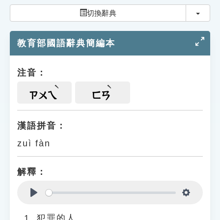
索引選單
切換
切換辭典
知識索引
教育部國語辭典簡編本
單字索引
生命大百科索引
注音：
遊戲專區
ㄗㄨㄟ
ㄈㄢ
教學應用
漢語拼音：
zuì fàn
貓頭鷹博士
解釋：
Play
Settings
犯罪的人。