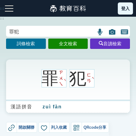
跳
登入
:::
到
主
:::
要
內
語
圖
開
容
注音索引圖示
筆畫索引圖示
部首索引表圖示
言
片
啟
詞條檢索
全文檢索
音讀檢索
搜
搜
鍵
尋
尋
盤
圖
圖
圖
示
示
示
罪
犯
ㄗ
ㄈ
ㄨ
ˋ
ˋ
ㄢ
ㄟ
網站導覽
漢語拼音
zuì fàn
生字詞彙表
成語故事
開啟關聯
列入收藏
QRcode分享