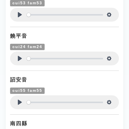
cui53 fam53
Play
Settings
饒平音
cui24 fam24
Play
Settings
詔安音
cui55 fam55
Play
Settings
南四縣