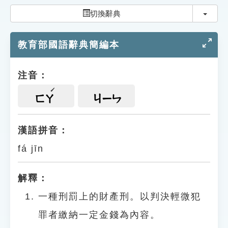
索引選單
切換
切換辭典
知識索引
教育部國語辭典簡編本
單字索引
生命大百科索引
注音：
遊戲專區
ㄈㄚ
ㄐㄧㄣ
教學應用
漢語拼音：
fá jīn
貓頭鷹博士
解釋：
一種刑罰上的財產刑。以判決輕微犯
罪者繳納一定金錢為內容。