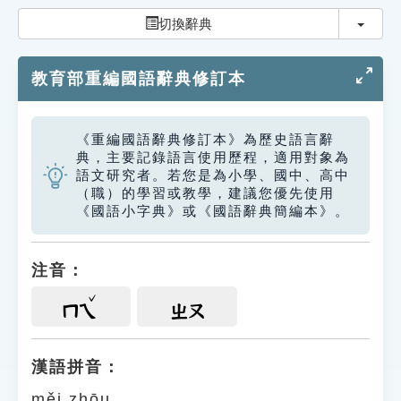
索引選單
切換
切換辭典
知識索引
教育部重編國語辭典修訂本
單字索引
生命大百科索引
《重編國語辭典修訂本》為歷史語言辭
典，主要記錄語言使用歷程，適用對象為
遊戲專區
語文研究者。若您是為小學、國中、高中
（職）的學習或教學，建議您優先使用
《國語小字典》或《國語辭典簡編本》。
教學應用
貓頭鷹博士
注音：
ㄇㄟ
ㄓㄡ
漢語拼音：
měi zhōu