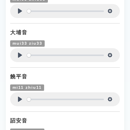
Play
Settings
大埔音
mui33 ziu33
Play
Settings
饒平音
mi11 zhiu11
Play
Settings
詔安音