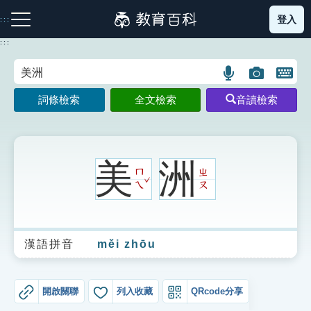
跳
登入
:::
到
主
:::
要
內
語
圖
開
容
注音索引圖示
筆畫索引圖示
部首索引表圖示
言
片
啟
詞條檢索
全文檢索
音讀檢索
搜
搜
鍵
尋
尋
盤
圖
圖
圖
示
示
示
美
洲
ㄇ
ㄓ
ˇ
ㄟ
ㄡ
網站導覽
漢語拼音
měi zhōu
生字詞彙表
成語故事
開啟關聯
列入收藏
QRcode分享