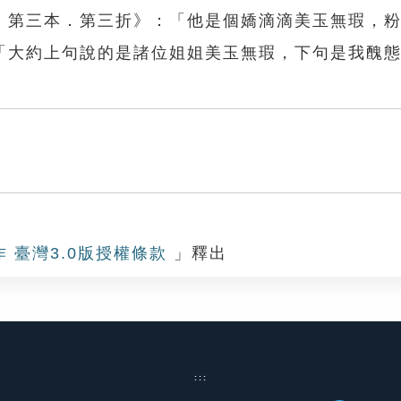
．第三本．第三折》：「他是個嬌滴滴美玉無瑕，
「大約上句說的是諸位姐姐美玉無瑕，下句是我醜
瑕
作 臺灣3.0版授權條款
」釋出
:::