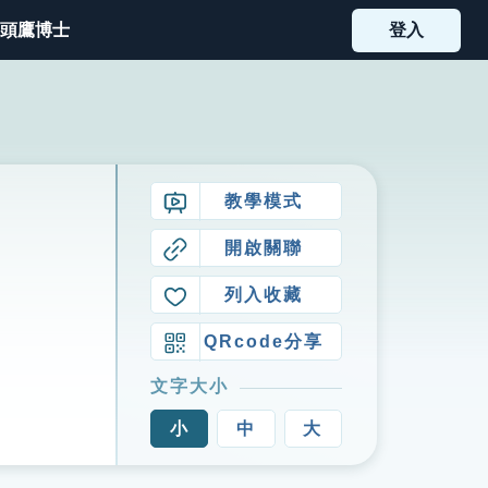
頭鷹博士
登入
教學模式
開啟關聯
列入收藏
QRcode分享
文字大小
小
中
大