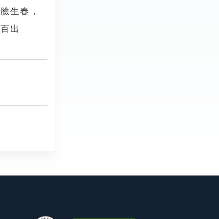
粉臉生春，
態百出