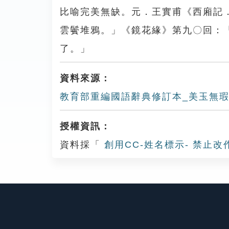
比喻完美無缺。元．王實甫《西廂記
雲鬢堆鴉。」《鏡花緣》第九〇回：
了。」
資料來源：
教育部重編國語辭典修訂本_美玉無
授權資訊：
資料採「
創用CC-姓名標示- 禁止改