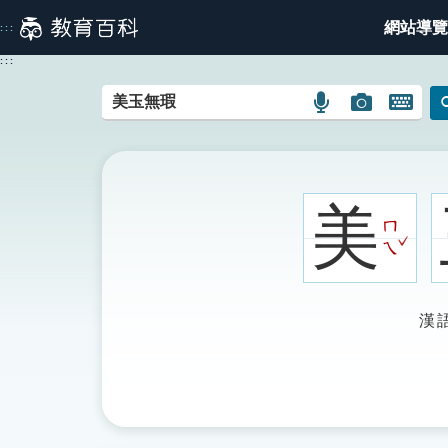
跳
網站導覽
:::
到
主
:::
要
內
語
圖
開
容
言
片
啟
搜
搜
鍵
尋
尋
盤
圖
圖
圖
美
示
示
示
ㄇ
ˇ
ㄟ
漢