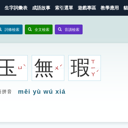
生字詞彙表
成語故事
索引選單
遊戲專區
教學應用
貓
詞條檢索
全文檢索
音讀檢索
玉
無
瑕
ㄒ
ˋ
ˊ
ㄩ
ㄨ
ㄧ
ˊ
ㄚ
měi yù wú xiá
語拼音