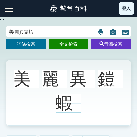
跳
登入
:::
到
主
:::
要
內
語
圖
開
容
注音索引圖示
筆畫索引圖示
部首索引表圖示
言
片
啟
詞條檢索
全文檢索
音讀檢索
搜
搜
鍵
尋
尋
盤
圖
圖
圖
示
示
示
美
麗
異
鎧
網站導覽
蝦
生字詞彙表
成語故事