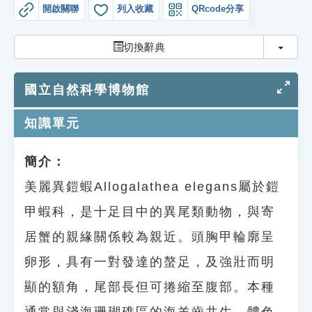
索引選單
開啟關聯
列入收藏
QRcode分享
知識索引
切換
切換辭典
單字索引
國立自然科學博物館
生命大百科索引
知識單元
遊戲專區
簡介：
教學應用
美麗異鎧蝦Allogalathea elegans屬於鎧
貓頭鷹博士
甲蝦科，是十足目中的異尾類動物，與寄
居蟹的親緣關係較為親近。頭胸甲輪廓呈
卵形，具有一對發達的螯足，及強壯而明
顯的額角，尾部長但可捲縮至腹部。本種