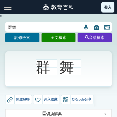
跳
登入
:::
到
主
:::
要
內
語
圖
開
容
注音索引圖示
筆畫索引圖示
部首索引表圖示
言
片
啟
詞條檢索
全文檢索
音讀檢索
搜
搜
鍵
尋
尋
盤
圖
圖
圖
示
示
示
群
舞
網站導覽
生字詞彙表
開啟關聯
列入收藏
QRcode分享
成語故事
切換
切換辭典