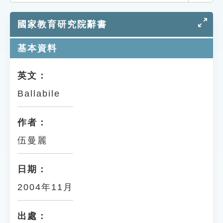
索引選單
國家教育研究院辭書
知識索引
單字索引
基本資料
生命大百科索引
英文：
Ballabile
遊戲專區
教學應用
作者：
伍曼麗
貓頭鷹博士
日期：
2004年11月
出處：