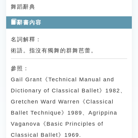
舞蹈辭典
辭書內容
名詞解釋：
術語。指沒有獨舞的群舞芭蕾。
參照：
Gail Grant《Technical Manual and
Dictionary of Classical Ballet》1982、
Gretchen Ward Warren《Classical
Ballet Technique》1989、Agrippina
Vaganova《Basic Principles of
Classical Ballet》1969.