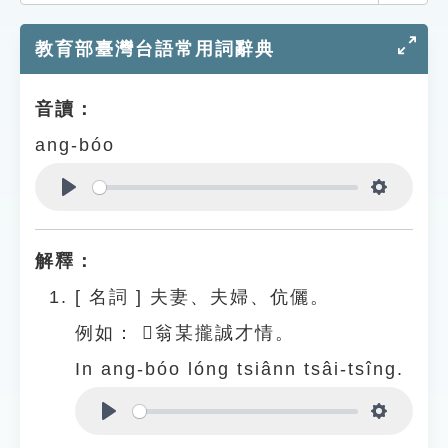
索引選單
教育部臺灣台語常用詞辭典
知識索引
單字索引
音讀：
生命大百科索引
ang-bóo
遊戲專區
Play
Settings
教學應用
解釋：
貓頭鷹博士
[
名詞
]
夫妻、夫婦、伉儷。
例如：
𪜶翁某攏誠才情。
In ang-bóo lóng tsiânn tsâi-tsîng.
Play
Settings