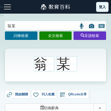
跳
登入
:::
到
主
:::
要
內
語
圖
開
容
注音索引圖示
筆畫索引圖示
部首索引表圖示
言
片
啟
詞條檢索
全文檢索
音讀檢索
搜
搜
鍵
尋
尋
盤
圖
圖
圖
示
示
示
翁
某
網站導覽
生字詞彙表
開啟關聯
列入收藏
QRcode分享
成語故事
切換
切換辭典