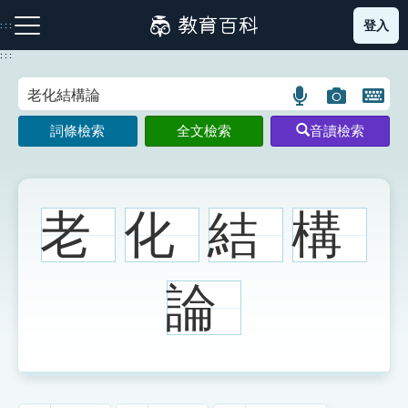
跳
登入
:::
到
主
:::
要
內
語
圖
開
容
注音索引圖示
筆畫索引圖示
部首索引表圖示
言
片
啟
詞條檢索
全文檢索
音讀檢索
搜
搜
鍵
尋
尋
盤
圖
圖
圖
示
示
示
老
化
結
構
網站導覽
論
生字詞彙表
成語故事