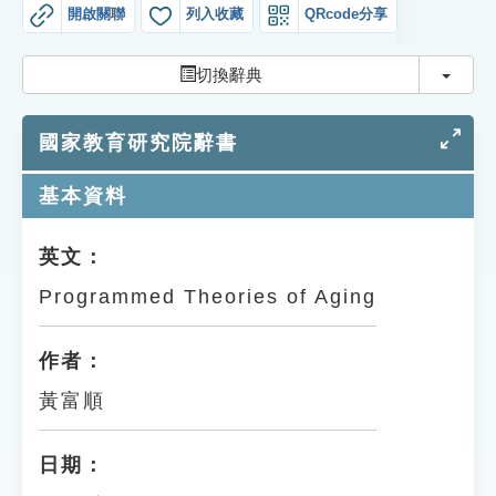
索引選單
開啟關聯
列入收藏
QRcode分享
知識索引
切換
切換辭典
單字索引
國家教育研究院辭書
生命大百科索引
基本資料
遊戲專區
英文：
教學應用
Programmed Theories of Aging
貓頭鷹博士
作者：
黃富順
日期：