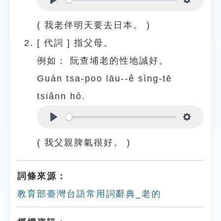
Play
Settings
( 我老伴明天要去日本。 )
[
代詞
]
指父母。
例如：
阮查埔老的性地誠好。
Guán tsa-poo lāu--ê sìng-tē
tsiânn hó.
Play
Settings
( 我父親脾氣很好。 )
詞條來源：
教育部臺灣台語常用詞辭典_老的