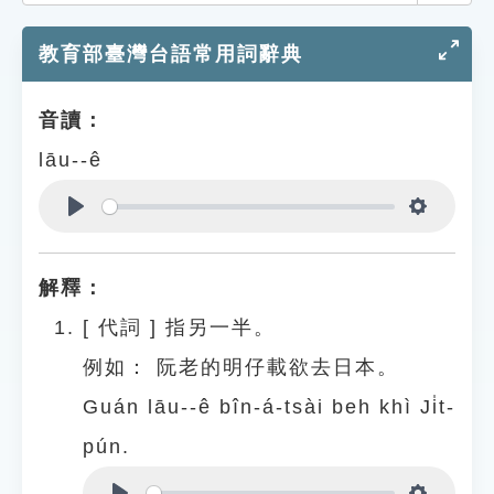
索引選單
教育部臺灣台語常用詞辭典
知識索引
單字索引
音讀：
生命大百科索引
lāu--ê
遊戲專區
Play
Settings
教學應用
解釋：
貓頭鷹博士
[
代詞
]
指另一半。
例如：
阮老的明仔載欲去日本。
Guán lāu--ê bîn-á-tsài beh khì Ji̍t-
pún.