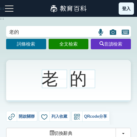
跳
登入
:::
到
主
:::
要
內
語
圖
開
容
注音索引圖示
筆畫索引圖示
部首索引表圖示
言
片
啟
詞條檢索
全文檢索
音讀檢索
搜
搜
鍵
尋
尋
盤
圖
圖
圖
示
示
示
老
的
網站導覽
生字詞彙表
開啟關聯
列入收藏
QRcode分享
成語故事
切換
切換辭典