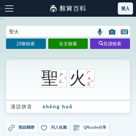
跳
登入
:::
到
主
:::
要
內
語
圖
開
容
注音索引圖示
筆畫索引圖示
部首索引表圖示
言
片
啟
詞條檢索
全文檢索
音讀檢索
搜
搜
鍵
尋
尋
盤
圖
圖
圖
示
示
示
聖
火
ㄏ
ㄕ
ㄨ
ˋ
ˇ
ㄥ
ㄛ
網站導覽
漢語拼音
shèng huǒ
生字詞彙表
成語故事
開啟關聯
列入收藏
QRcode分享