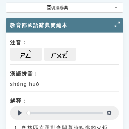
索引選單
切換
切換辭典
知識索引
教育部國語辭典簡編本
單字索引
生命大百科索引
注音：
遊戲專區
ㄕㄥ
ㄏㄨㄛ
教學應用
漢語拼音：
shèng huǒ
貓頭鷹博士
解釋：
Play
Settings
奧林匹克運動會開幕時點燃的火炬。