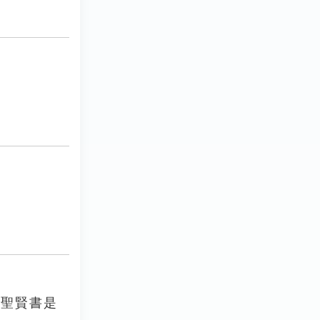
讀聖賢書是