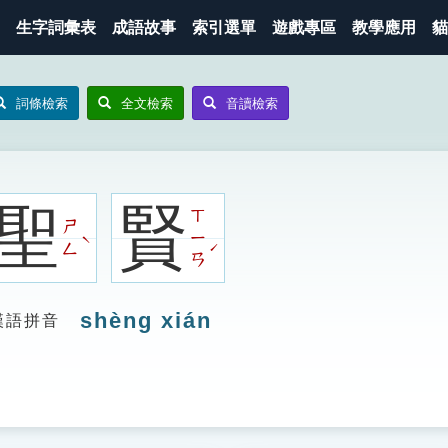
生字詞彙表
成語故事
索引選單
遊戲專區
教學應用
貓
詞條檢索
全文檢索
音讀檢索
聖
賢
ㄒ
ㄕ
ㄧ
ˋ
ˊ
ㄥ
ㄢ
shèng xián
漢語拼音