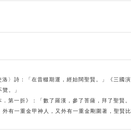
北使洛〉詩：「在昔輟期運，經始闊聖賢。」《三國
不覽。」
一本．第一折》：「數了羅漢，參了菩薩，拜了聖賢
，外有一重金甲神人，又外有一重金剛圍著，聖賢