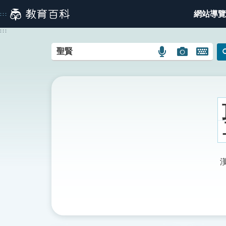
跳
網站導覽
:::
到
主
:::
要
內
語
圖
開
容
言
片
啟
搜
搜
鍵
尋
尋
盤
圖
圖
圖
示
示
示