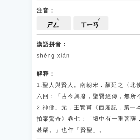
注音：
ㄕㄥ
ㄒㄧㄢ
漢語拼音：
shèng xián
解釋：
1.聖人與賢人。南朝宋．顏延之〈
六回：「古今興廢，聖賢經傳，無所
2.神佛。元．王實甫《西廂記．第
拍案驚奇》卷七：「壇中有一重菩薩
甚嚴。」也作「賢聖」。