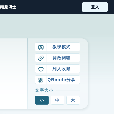
頭鷹博士
登入
教學模式
開啟關聯
列入收藏
QRcode分享
文字大小
小
中
大