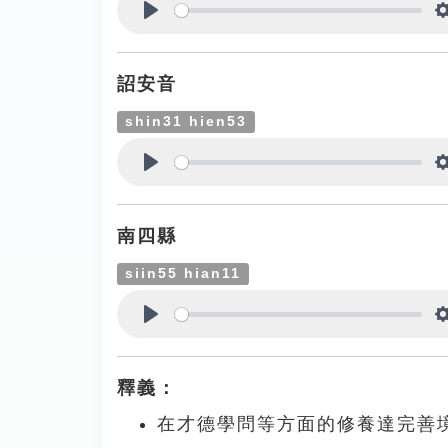
Play
詔安音
shin31 hien53
Play
南四縣
siin55 hian11
Play
釋義：
在才德學問等方面的修養達完善